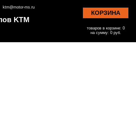
ktm@motor-ms.ru
КОРЗИНА
клов KTM
товаров в корзине: 0
на сумму: 0 руб.