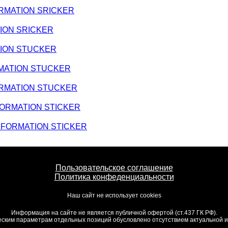
FORMATION SRICKER
TION SRICKER
ATION STUCKER
ORMATION STUCKER
NFORMATION STUCKER
INFORMATION STICKER
 INFORMATION STICKER
Пользовательское соглашение
Политика конфеденциальности
Наш сайт не использует cookies
Информация на сайте не является публичной офертой (ст.437 ГК РФ).
ским параметрам отдельных позиций обусловлено отсутствием актуальной ин