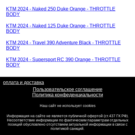
KTM 2024 - Naked 250 Duke Orange - THROTTLE
BODY
KTM 2024 - Naked 125 Duke Orange - THROTTLE
BODY
KTM 2024 - Travel 390 Adventure Black - THROTTLE
BODY
KTM 2024 - Supersport RC 390 Orange - THROTTLE
BODY
оплата и доставка
Пользовательское соглашение
Политика конфеденциальности
Наш сайт не использует cookies
Информация на сайте не является публичной офертой (ст.437 ГК РФ).
Несоответствие информации по фактическим параметрам отдельных
позиций обусловлено отсутствием актуальной информации в связи с
политикой санкций.