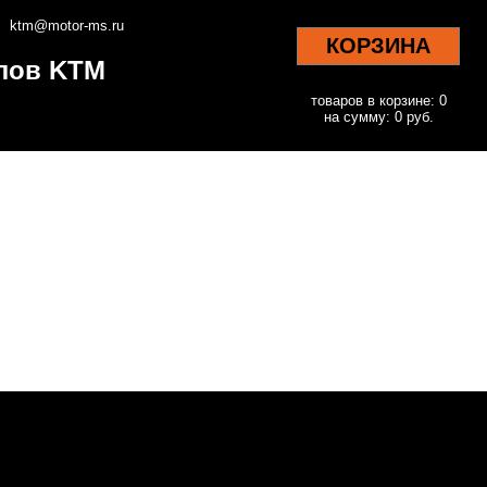
ktm@motor-ms.ru
КОРЗИНА
клов KTM
товаров в корзине: 0
на сумму: 0 руб.