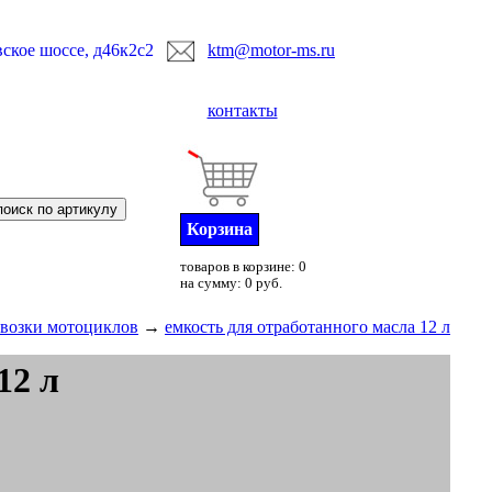
ское шоссе, д46к2с2
ktm@motor-ms.ru
контакты
Корзина
товаров в корзине: 0
на сумму: 0 руб.
евозки мотоциклов
→
емкость для отработанного масла 12 л
12 л