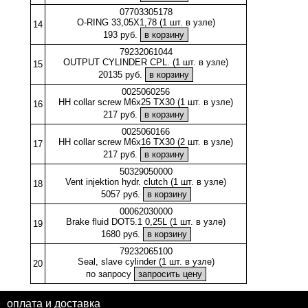
07703305178
O-RING 33,05X1,78 (1 шт. в узле)
14
193 руб.
79232061044
OUTPUT CYLINDER CPL. (1 шт. в узле)
15
20135 руб.
0025060256
HH collar screw M6x25 TX30 (1 шт. в узле)
16
217 руб.
0025060166
HH collar screw M6x16 TX30 (2 шт. в узле)
17
217 руб.
50329050000
Vent injektion hydr. clutch (1 шт. в узле)
18
5057 руб.
00062030000
Brake fluid DOT5.1 0,25L (1 шт. в узле)
19
1680 руб.
79232065100
Seal, slave cylinder (1 шт. в узле)
20
по запросу
оплата и доставка