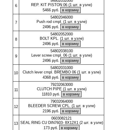
54802032000
REP. KIT PISTON 06 (1 шт. в узле)
6
5466 руб.
54802046000
Push rod cmpl. (1 шт. в узле)
7
2496 руб.
54802052000
BOLT KPL. (1 шт. в узле)
8
2496 руб.
54802038100
Lever screw cmpl. 06 (1 шт. в узле)
9
2496 руб.
54802031000
Clutch lever cmpl. BREMBO 06 (1 шт. в узле)
10
4368 руб.
79232063000
CLUTCH PIPE (1 шт. в узле)
11
11810 руб.
79032064000
BLEEDER SCREW CPL. (1 шт. в узле)
12
2196 руб.
0603082121
SEAL RING CU DIN7603- 8X12X1 (2 шт. в узле)
13
173 руб.