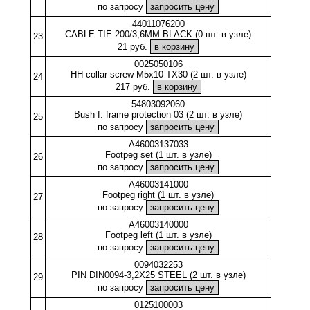
по запросу
44011076200
CABLE TIE 200/3,6MM BLACK (0 шт. в узле)
23
21 руб.
0025050106
HH collar screw M5x10 TX30 (2 шт. в узле)
24
217 руб.
54803092060
Bush f. frame protection 03 (2 шт. в узле)
25
по запросу
A46003137033
Footpeg set (1 шт. в узле)
26
по запросу
A46003141000
Footpeg right (1 шт. в узле)
27
по запросу
A46003140000
Footpeg left (1 шт. в узле)
28
по запросу
0094032253
PIN DIN0094-3,2X25 STEEL (2 шт. в узле)
29
по запросу
0125100003