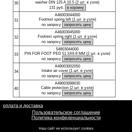
washer DIN 125 A 10.5 (2 шт. в узле)
30
131 руб.
A46003044000
Footrest spring left (1 шт. в узле)
31
по запросу
A46003045000
Footrest spring right (1 шт. в узле)
32
по запросу
54803044000
PIN FOR FOOT PED 51.5X9.8 MM (2 шт. в узле)
33
по запросу
A49003002050
Intake air cover (1 шт. в узле)
34
по запросу
A49003099030
Cable protection (2 шт. в узле)
40
по запросу
оплата и доставка
Пользовательское соглашение
Политика конфеденциальности
Наш сайт не использует cookies