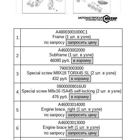
A49003001000C1
Frame (1 шт. в узле)
1
по запросу
A46003002000
Subframe (1 шт. в узле)
2
46080 руб.
79003003000
Special screw M8X18 TORX45 SL (2 шт. в узле)
3
432 руб.
09000008016U0
Special screw M8x16 ISA45 self-locking (2 шт. в узле)
4
476 руб.
A46003014000
Engine brace, right (1 шт. в узле)
5
по запросу
A46003013000
Engine brace left (1 шт. в узле)
6
по запросу