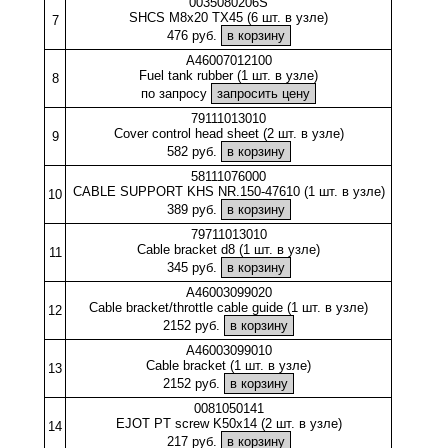
0035080206S
SHCS M8x20 TX45 (6 шт. в узле)
7
476 руб.
A46007012100
Fuel tank rubber (1 шт. в узле)
8
по запросу
79111013010
Cover control head sheet (2 шт. в узле)
9
582 руб.
58111076000
CABLE SUPPORT KHS NR.150-47610 (1 шт. в узле)
10
389 руб.
79711013010
Cable bracket d8 (1 шт. в узле)
11
345 руб.
A46003099020
Cable bracket/throttle cable guide (1 шт. в узле)
12
2152 руб.
A46003099010
Cable bracket (1 шт. в узле)
13
2152 руб.
0081050141
EJOT PT screw K50x14 (2 шт. в узле)
14
217 руб.