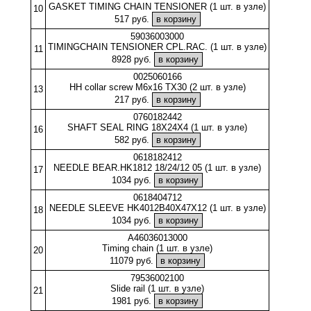
GASKET TIMING CHAIN TENSIONER (1 шт. в узле)
10
517 руб.
59036003000
TIMINGCHAIN TENSIONER CPL.RAC. (1 шт. в узле)
11
8928 руб.
0025060166
HH collar screw M6x16 TX30 (2 шт. в узле)
13
217 руб.
0760182442
SHAFT SEAL RING 18X24X4 (1 шт. в узле)
16
582 руб.
0618182412
NEEDLE BEAR.HK1812 18/24/12 05 (1 шт. в узле)
17
1034 руб.
0618404712
NEEDLE SLEEVE HK4012B40X47X12 (1 шт. в узле)
18
1034 руб.
A46036013000
Timing chain (1 шт. в узле)
20
11079 руб.
79536002100
Slide rail (1 шт. в узле)
21
1981 руб.