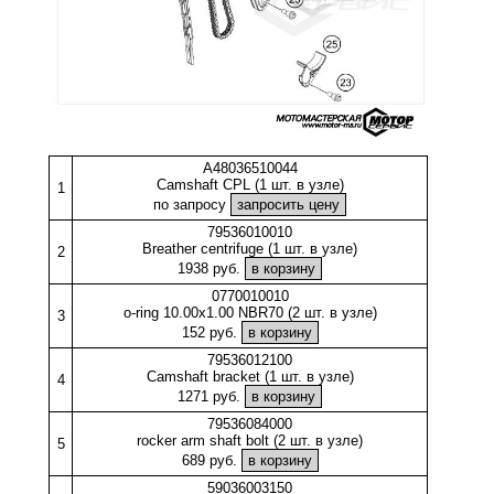
A48036510044
Camshaft CPL (1 шт. в узле)
1
по запросу
79536010010
Breather centrifuge (1 шт. в узле)
2
1938 руб.
0770010010
o-ring 10.00x1.00 NBR70 (2 шт. в узле)
3
152 руб.
79536012100
Camshaft bracket (1 шт. в узле)
4
1271 руб.
79536084000
rocker arm shaft bolt (2 шт. в узле)
5
689 руб.
59036003150