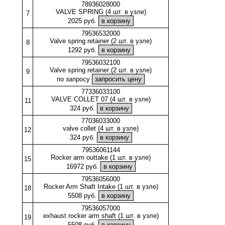
78936028000
VALVE SPRING (4 шт. в узле)
7
2025 руб.
79536532000
Valve spring retainer (2 шт. в узле)
8
1292 руб.
79536032100
Valve spring retainer (2 шт. в узле)
9
по запросу
77336033100
VALVE COLLET 07 (4 шт. в узле)
11
324 руб.
77036033000
valve collet (4 шт. в узле)
12
324 руб.
79536061144
Rocker arm outtake (1 шт. в узле)
15
16972 руб.
79536056000
Rocker Arm Shaft Intake (1 шт. в узле)
18
5508 руб.
79536057000
exhaust rocker arm shaft (1 шт. в узле)
19
5508 руб.