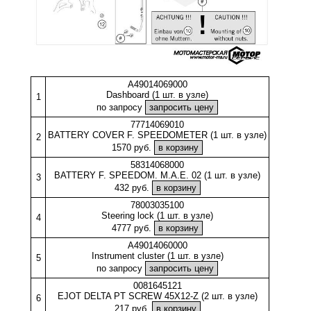
A49014069000
Dashboard (1 шт. в узле)
1
по запросу
77714069010
BATTERY COVER F. SPEEDOMETER (1 шт. в узле)
2
1570 руб.
58314068000
BATTERY F. SPEEDOM. M.A.E. 02 (1 шт. в узле)
3
432 руб.
78003035100
Steering lock (1 шт. в узле)
4
4777 руб.
A49014060000
Instrument cluster (1 шт. в узле)
5
по запросу
0081645121
EJOT DELTA PT SCREW 45X12-Z (2 шт. в узле)
6
217 руб.