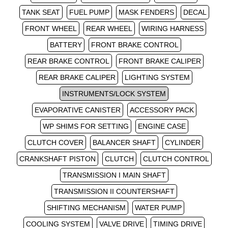
TANK SEAT
FUEL PUMP
MASK FENDERS
DECAL
FRONT WHEEL
REAR WHEEL
WIRING HARNESS
BATTERY
FRONT BRAKE CONTROL
REAR BRAKE CONTROL
FRONT BRAKE CALIPER
REAR BRAKE CALIPER
LIGHTING SYSTEM
INSTRUMENTS/LOCK SYSTEM
EVAPORATIVE CANISTER
ACCESSORY PACK
WP SHIMS FOR SETTING
ENGINE CASE
CLUTCH COVER
BALANCER SHAFT
CYLINDER
CRANKSHAFT PISTON
CLUTCH
CLUTCH CONTROL
TRANSMISSION I MAIN SHAFT
TRANSMISSION II COUNTERSHAFT
SHIFTING MECHANISM
WATER PUMP
COOLING SYSTEM
VALVE DRIVE
TIMING DRIVE