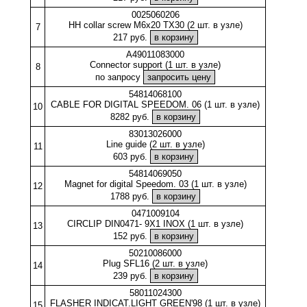
0025060206
HH collar screw M6x20 TX30 (2 шт. в узле)
7
217 руб.
A49011083000
Connector support (1 шт. в узле)
8
по запросу
54814068100
CABLE FOR DIGITAL SPEEDOM. 06 (1 шт. в узле)
10
8282 руб.
83013026000
Line guide (2 шт. в узле)
11
603 руб.
54814069050
Magnet for digital Speedom. 03 (1 шт. в узле)
12
1788 руб.
0471009104
CIRCLIP DIN0471- 9X1 INOX (1 шт. в узле)
13
152 руб.
50210086000
Plug SFL16 (2 шт. в узле)
14
239 руб.
58011024300
FLASHER INDICAT.LIGHT GREEN'98 (1 шт. в узле)
15