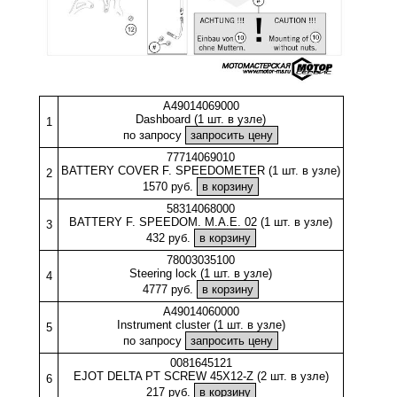
A49014069000
Dashboard (1 шт. в узле)
1
по запросу
77714069010
BATTERY COVER F. SPEEDOMETER (1 шт. в узле)
2
1570 руб.
58314068000
BATTERY F. SPEEDOM. M.A.E. 02 (1 шт. в узле)
3
432 руб.
78003035100
Steering lock (1 шт. в узле)
4
4777 руб.
A49014060000
Instrument cluster (1 шт. в узле)
5
по запросу
0081645121
EJOT DELTA PT SCREW 45X12-Z (2 шт. в узле)
6
217 руб.