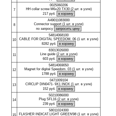
0025060206
HH collar screw M6x20 TX30 (2 шт. в узле)
7
217 руб.
A49011083000
Connector support (1 шт. в узле)
8
по запросу
54814068100
CABLE FOR DIGITAL SPEEDOM. 06 (1 шт. в узле)
10
8282 руб.
83013026000
Line guide (2 шт. в узле)
11
603 руб.
54814069050
Magnet for digital Speedom. 03 (1 шт. в узле)
12
1788 руб.
0471009104
CIRCLIP DIN0471- 9X1 INOX (1 шт. в узле)
13
152 руб.
50210086000
Plug SFL16 (2 шт. в узле)
14
239 руб.
58011024300
FLASHER INDICAT.LIGHT GREEN'98 (1 шт. в узле)
15