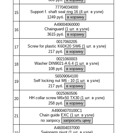
77704034000
Support f. shaft seal ring 16 (4 шт. в узле)
15
1249 руб.
A49004060000
Chainguard (1 шт. в узле)
16
3615 руб.
0017060205
Screw for plastic K60X20 SW6 (1 шт. в узле)
17
217 руб.
0021060003
Washer DIN9021-A 6.4 (1 шт. в узле)
18
108 руб.
56509064100
Self locking nut M6 - 10 (1 шт. в узле)
19
217 руб.
0025060506
HH collar screw M6x50 TX30 (1 шт. в узле)
20
258 руб.
A49004070100C1
Chain guide EXC (1 шт. в узле)
21
по запросу
A46004037000
Swingarm pivot (1 шт. в узле)