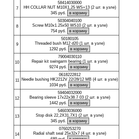
58414030000
HH COLLAR NUT M10X1,25 WS=13 (2 шт. в узле)
7
345 руб.
50304040100
Screw M10x1.25x50 WS10 (2 шт. в узле)
8
754 руб.
50180105
Threaded bush M12 d20 (1 шт. в узле)
9
1292 руб.
79004030110
Repair kit swingarm bearing (1 шт. в узле)
10
9274 руб.
0618222812
Needle bushing HK2212V 22/28/12 MB (4 шт. в узле)
11
1034 руб.
59404032000
Bearing sleeve 17x22x38.7 03 (2 шт. в узле)
12
1442 руб.
54603036000
Stop disk 22,2X31,7X1 (2 шт. в узле)
13
345 руб.
0760253270
Radial shaft seal 25x32x7 (4 шт. в узле)
14
689 руб.