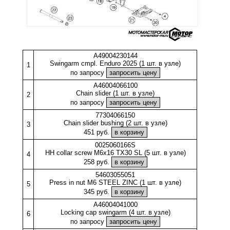
A49004230144
Swingarm cmpl. Enduro 2025 (1 шт. в узле)
1
по запросу
A46004066100
Chain slider (1 шт. в узле)
2
по запросу
77304066150
Chain slider bushing (2 шт. в узле)
3
451 руб.
0025060166S
HH collar screw M6x16 TX30 SL (5 шт. в узле)
4
258 руб.
54603055051
Press in nut M6 STEEL ZINC (1 шт. в узле)
5
345 руб.
A46004041000
Locking cap swingarm (4 шт. в узле)
6
по запросу