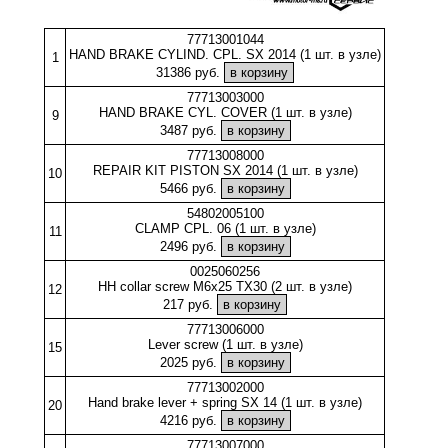
77713001044
HAND BRAKE CYLIND. CPL. SX 2014 (1 шт. в узле)
1
31386 руб.
77713003000
HAND BRAKE CYL. COVER (1 шт. в узле)
9
3487 руб.
77713008000
REPAIR KIT PISTON SX 2014 (1 шт. в узле)
10
5466 руб.
54802005100
CLAMP CPL. 06 (1 шт. в узле)
11
2496 руб.
0025060256
HH collar screw M6x25 TX30 (2 шт. в узле)
12
217 руб.
77713006000
Lever screw (1 шт. в узле)
15
2025 руб.
77713002000
Hand brake lever + spring SX 14 (1 шт. в узле)
20
4216 руб.
77713007000