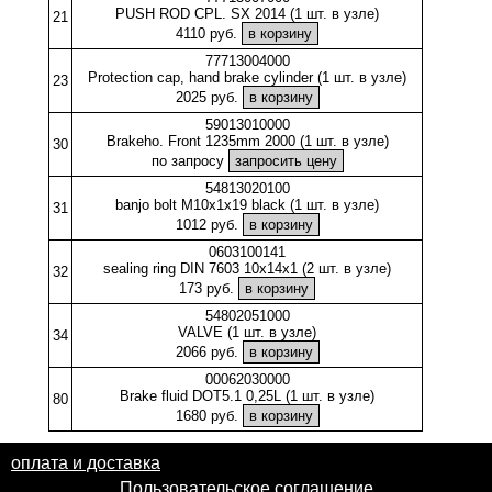
PUSH ROD CPL. SX 2014 (1 шт. в узле)
21
4110 руб.
77713004000
Protection cap, hand brake cylinder (1 шт. в узле)
23
2025 руб.
59013010000
Brakeho. Front 1235mm 2000 (1 шт. в узле)
30
по запросу
54813020100
banjo bolt M10x1x19 black (1 шт. в узле)
31
1012 руб.
0603100141
sealing ring DIN 7603 10x14x1 (2 шт. в узле)
32
173 руб.
54802051000
VALVE (1 шт. в узле)
34
2066 руб.
00062030000
Brake fluid DOT5.1 0,25L (1 шт. в узле)
80
1680 руб.
оплата и доставка
Пользовательское соглашение