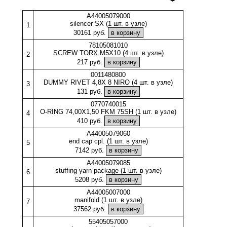
A44005079000
silencer SX (1 шт. в узле)
1
30161 руб.
78105081010
SCREW TORX M5X10 (4 шт. в узле)
2
217 руб.
0011480800
DUMMY RIVET 4,8X 8 NIRO (4 шт. в узле)
3
131 руб.
0770740015
O-RING 74,00X1,50 FKM 75SH (1 шт. в узле)
4
410 руб.
A44005079060
end cap cpl. (1 шт. в узле)
5
7142 руб.
A44005079085
stuffing yarn package (1 шт. в узле)
6
5208 руб.
A44005007000
manifold (1 шт. в узле)
7
37562 руб.
55405057000