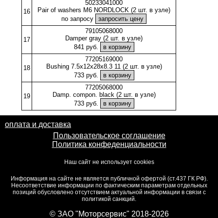
50233041000
Pair of washers M6 NORDLOCK (2 шт. в узле)
16
по запросу
79105068000
Damper gray (2 шт. в узле)
17
841 руб.
77205169000
Bushing 7.5x12x28x8.3 11 (2 шт. в узле)
18
733 руб.
77205068000
Damp. compon. black (2 шт. в узле)
19
733 руб.
оплата и доставка
Пользовательское соглашение
Политика конфеденциальности
Наш сайт не использует cookies
Информация на сайте не является публичной офертой (ст.437 ГК РФ).
Несоответствие информации по фактическим параметрам отдельных
позиций обусловлено отсутствием актуальной информации в связи с
политикой санкций.
© ЗАО "Моторсервис" 2018-2026