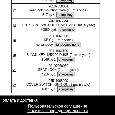
90107050051
seat lock mounting plate (1 шт. в узле)
17
517 руб.
94611066044
LOCK 3 IN 1 WITHOUT CAP EVP (1 шт. в узле)
18
29880 руб.
90111067000
KEY (1 шт. в узле)
19
по запросу
90111067100
BLANK KEY 125/200 DUKE (0 шт. в узле)
19
1549 руб.
90107050050
SEAT LOCK (1 шт. в узле)
21
4216 руб.
94511068000
COVER SWITCH IGNITION (1 шт. в узле)
22
1807 руб.
оплата и доставка
Пользовательское соглашение
Политика конфеденциальности