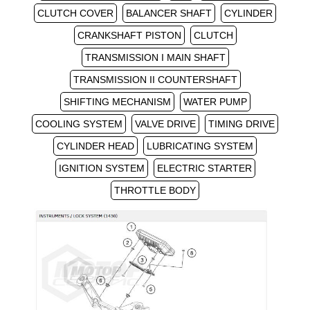
CLUTCH COVER
BALANCER SHAFT
CYLINDER
CRANKSHAFT PISTON
CLUTCH
TRANSMISSION I MAIN SHAFT
TRANSMISSION II COUNTERSHAFT
SHIFTING MECHANISM
WATER PUMP
COOLING SYSTEM
VALVE DRIVE
TIMING DRIVE
CYLINDER HEAD
LUBRICATING SYSTEM
IGNITION SYSTEM
ELECTRIC STARTER
THROTTLE BODY