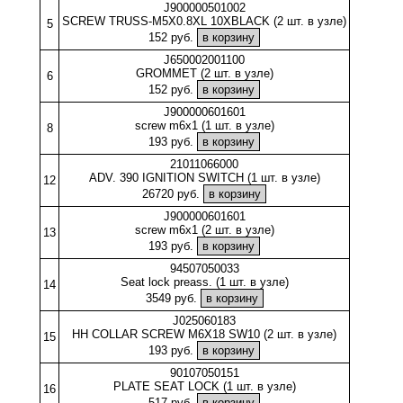
J900000501002
SCREW TRUSS-M5X0.8XL 10XBLACK (2 шт. в узле)
5
152 руб.
J650002001100
GROMMET (2 шт. в узле)
6
152 руб.
J900000601601
screw m6x1 (1 шт. в узле)
8
193 руб.
21011066000
ADV. 390 IGNITION SWITCH (1 шт. в узле)
12
26720 руб.
J900000601601
screw m6x1 (2 шт. в узле)
13
193 руб.
94507050033
Seat lock preass. (1 шт. в узле)
14
3549 руб.
J025060183
HH COLLAR SCREW M6X18 SW10 (2 шт. в узле)
15
193 руб.
90107050151
PLATE SEAT LOCK (1 шт. в узле)
16
517 руб.