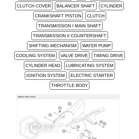
CLUTCH COVER
BALANCER SHAFT
CYLINDER
CRANKSHAFT PISTON
CLUTCH
TRANSMISSION I MAIN SHAFT
TRANSMISSION II COUNTERSHAFT
SHIFTING MECHANISM
WATER PUMP
COOLING SYSTEM
VALVE DRIVE
TIMING DRIVE
CYLINDER HEAD
LUBRICATING SYSTEM
IGNITION SYSTEM
ELECTRIC STARTER
THROTTLE BODY