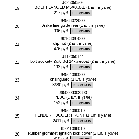
J025050504
BOLT FLANGED M5X0.8XL (1 шт. в узле)
19
217 руб.
94508022000
Brake line guide rear (1 шт. в узле)
20
906 руб.
90103097000
clip nut (2 шт. в узле)
21
476 руб.
J912050141
bolt socket-m5x0.8xl 14xprecoat (2 шт. в узле)
22
193 руб.
94504060000
chainguard (1 шт. в узле)
23
3680 руб.
J650003002300
PLUG (1 шт. в узле)
24
152 руб.
94504060010
FENDER HUGGER FRONT (1 шт. в узле)
25
2411 руб.
93011068010
Rubber grommet ignition lock cover (2 шт. в узле)
26
410 руб.