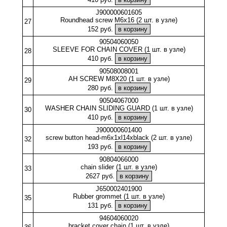
J900000601605
Roundhead screw M6x16 (2 шт. в узле)
27
152 руб.
90504060050
SLEEVE FOR CHAIN COVER (1 шт. в узле)
28
410 руб.
90508008001
AH SCREW M8X20 (1 шт. в узле)
29
280 руб.
90504067000
WASHER CHAIN SLIDING GUARD (1 шт. в узле)
30
410 руб.
J900000601400
screw button head-m6x1xl14xblack (2 шт. в узле)
32
193 руб.
90804066000
chain slider (1 шт. в узле)
33
2627 руб.
J650002401900
Rubber grommet (1 шт. в узле)
35
131 руб.
94604060020
bracket cover chain (1 шт. в узле)