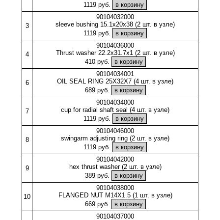
1119 руб.
90104032000
sleeve bushing 15.1x20x38 (2 шт. в узле)
3
1119 руб.
90104036000
Thrust washer 22.2x31.7x1 (2 шт. в узле)
4
410 руб.
90104034001
OIL SEAL RING 25X32X7 (4 шт. в узле)
6
689 руб.
90104034000
cup for radial shaft seal (4 шт. в узле)
7
1119 руб.
90104046000
swingarm adjusting ring (2 шт. в узле)
8
1119 руб.
90104042000
hex thrust washer (2 шт. в узле)
9
389 руб.
90104038000
FLANGED NUT M14X1.5 (1 шт. в узле)
10
669 руб.
90104037000