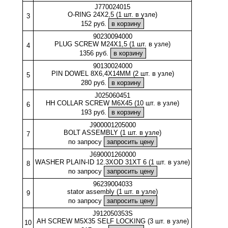
J770024015
O-RING 24X2,5 (1 шт. в узле)
3
152 руб.
90230094000
PLUG SCREW M24X1,5 (1 шт. в узле)
4
1356 руб.
90130024000
PIN DOWEL 8X6,4X14MM (2 шт. в узле)
5
280 руб.
J025060451
HH COLLAR SCREW M6X45 (10 шт. в узле)
6
193 руб.
J900001205000
BOLT ASSEMBLY (1 шт. в узле)
7
по запросу
J690001260000
WASHER PLAIN-ID 12.3XOD 31XT 6 (1 шт. в узле)
8
по запросу
96239004033
stator assembly (1 шт. в узле)
9
по запросу
J912050353S
AH SCREW M5X35 SELF LOCKING (3 шт. в узле)
10