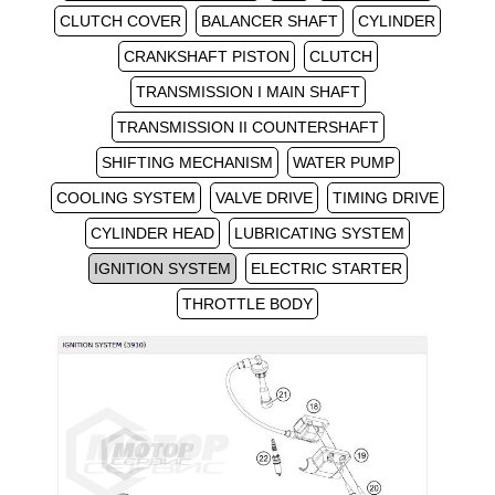
CLUTCH COVER
BALANCER SHAFT
CYLINDER
CRANKSHAFT PISTON
CLUTCH
TRANSMISSION I MAIN SHAFT
TRANSMISSION II COUNTERSHAFT
SHIFTING MECHANISM
WATER PUMP
COOLING SYSTEM
VALVE DRIVE
TIMING DRIVE
CYLINDER HEAD
LUBRICATING SYSTEM
IGNITION SYSTEM
ELECTRIC STARTER
THROTTLE BODY