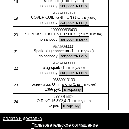
Stick coil (1 шт. в узле)
18
по запросу
96339006050
COVER COIL IGNITION (1 шт. в узле)
19
по запросу
J900000603400
SCREW SOCKET STEP M6X1 (2 шт. в узле)
20
по запросу
96239090001
Spark plug connector (1 шт. в узле)
21
по запросу
96239093000
plug spark (1 шт. в узле)
22
по запросу
93839010100
Screw plug, OT marking (1 шт. в узле)
23
1356 руб.
J770015824
O-RING 15,8X2,4 (1 шт. в узле)
24
152 руб.
оплата и доставка
Пользовательское соглашение