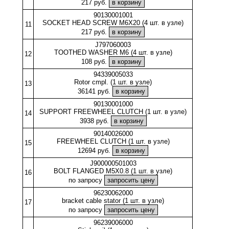
217 руб.
90130001001
SOCKET HEAD SCREW M6X20 (4 шт. в узле)
11
217 руб.
J797060003
TOOTHED WASHER M6 (4 шт. в узле)
12
108 руб.
94339005033
Rotor cmpl. (1 шт. в узле)
13
36141 руб.
90130001000
SUPPORT FREEWHEEL CLUTCH (1 шт. в узле)
14
3938 руб.
90140026000
FREEWHEEL CLUTCH (1 шт. в узле)
15
12694 руб.
J900000501003
BOLT FLANGED M5X0.8 (1 шт. в узле)
16
по запросу
96230062000
bracket cable stator (1 шт. в узле)
17
по запросу
96239006000