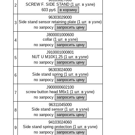
SCREW F. SIDE STAND (1 шт. в узле)
2
603 руб.
96303029000
Side stand sensor retaining plate (1 шт. в узле)
3
по запросу
J800001000600
collar (1 шт. в узле)
4
по запросу
J910001000801
NUT U M10X1.25 (1 шт. в узле)
5
по запросу
96303024000
Side stand spring (1 шт. в узле)
6
по запросу
J900000602100
screw button head M6x1 (1 шт. в узле)
7
по запросу
96311045000
Side stand sensor (1 шт. в узле)
8
по запросу
94103024060
Side stand spring protection (1 шт. в узле)
9
по запросу