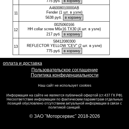
775 руб.
A46008010000AB
Fender (1 шт. в узле)
11
5638 руб.
0025060166
HH collar screw M6x16 TX30 (4 шт. в узле)
12
217 руб.
58412080300
REFLECTOR YELLOW ''CEV'' (2 шт. в узле)
13
775 руб.
оплата и доставка
Пользовательское соглашение
Политика конфеденциальности
Наш сайт не использует cookies
Информация на сайте не является публичной офертой (ст.437 ГК РФ).
Несоответствие информации по фактическим параметрам отдельных
позиций обусловлено отсутствием актуальной информации в связи с
политикой санкций.
© ЗАО "Моторсервис" 2018-2026