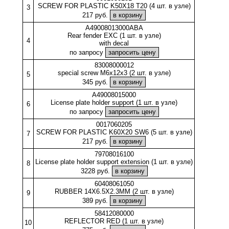
SCREW FOR PLASTIC K50X18 T20 (4 шт. в узле)
3
217 руб.
A49008013000ABA
Rear fender EXC (1 шт. в узле)
4
with decal
по запросу
83008000012
special screw M6x12x3 (2 шт. в узле)
5
345 руб.
A49008015000
License plate holder support (1 шт. в узле)
6
по запросу
0017060205
SCREW FOR PLASTIC K60X20 SW6 (5 шт. в узле)
7
217 руб.
79708016100
License plate holder support extension (1 шт. в узле)
8
3228 руб.
60408061050
RUBBER 14X6.5X2.3MM (2 шт. в узле)
9
389 руб.
58412080000
REFLECTOR RED (1 шт. в узле)
10