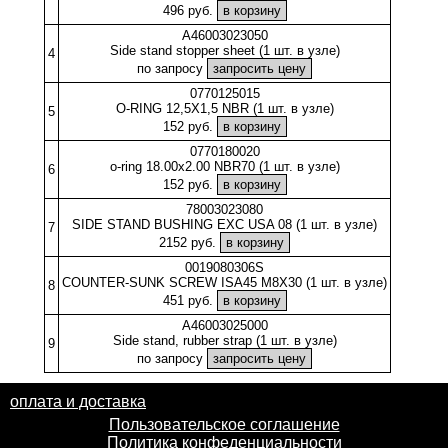
496 руб.
A46003023050
Side stand stopper sheet (1 шт. в узле)
4
по запросу
0770125015
O-RING 12,5X1,5 NBR (1 шт. в узле)
5
152 руб.
0770180020
o-ring 18.00x2.00 NBR70 (1 шт. в узле)
6
152 руб.
78003023080
SIDE STAND BUSHING EXC USA 08 (1 шт. в узле)
7
2152 руб.
0019080306S
COUNTER-SUNK SCREW ISA45 M8X30 (1 шт. в узле)
8
451 руб.
A46003025000
Side stand, rubber strap (1 шт. в узле)
9
по запросу
оплата и доставка
Пользовательское соглашение
Политика конфеденциальности