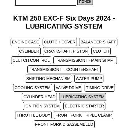
KTM 250 EXC-F Six Days 2024 -
LUBRICATING SYSTEM
ENGINE CASE
CLUTCH COVER
BALANCER SHAFT
CYLINDER
CRANKSHAFT, PISTON
CLUTCH
CLUTCH CONTROL
TRANSMISSION I - MAIN SHAFT
TRANSMISSION II - COUNTERSHAFT
SHIFTING MECHANISM
WATER PUMP
COOLING SYSTEM
VALVE DRIVE
TIMING DRIVE
CYLINDER HEAD
LUBRICATING SYSTEM
IGNITION SYSTEM
ELECTRIC STARTER
THROTTLE BODY
FRONT FORK TRIPLE CLAMP
FRONT FORK DISASSEMBLED