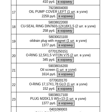
410 руб.
79238004000
OIL PUMP COVER LEFT (1 шт. в узле)
17
2259 руб.
58038022000
CU-SEAL RING DIN7603-12X18X1,5 (2 шт. в узле)
18
258 руб.
58030021100
oildrain plug with magnet (1 шт. в узле)
19
1377 руб.
07701250151
O-RING 12,5X1,5 VITON V75 (2 шт. в узле)
20
345 руб.
59038016200
Oil screen (1 шт. в узле)
21
1614 руб.
0770020170
O-RING 17,17X1,78 GLO (1 шт. в узле)
22
152 руб.
59038017100
PLUG M20X1,5 WS=13 (1 шт. в узле)
23
1377 руб.
0401090003