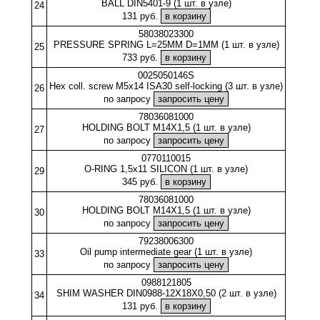
BALL DIN5401-9 (1 шт. в узле)
24
131 руб.
58038023300
PRESSURE SPRING L=25MM D=1MM (1 шт. в узле)
25
733 руб.
0025050146S
Hex coll. screw M5x14 ISA30 self-locking (3 шт. в узле)
26
по запросу
78036081000
HOLDING BOLT M14X1,5 (1 шт. в узле)
27
по запросу
0770110015
O-RING 1,5x11 SILICON (1 шт. в узле)
29
345 руб.
78036081000
HOLDING BOLT M14X1,5 (1 шт. в узле)
30
по запросу
79238006300
Oil pump intermediate gear (1 шт. в узле)
33
по запросу
0988121805
SHIM WASHER DIN0988-12X18X0,50 (2 шт. в узле)
34
131 руб.