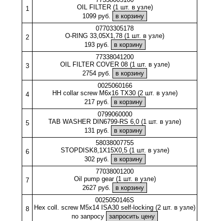
OIL FILTER (1 шт. в узле)
1
1099 руб.
07703305178
O-RING 33,05X1,78 (1 шт. в узле)
2
193 руб.
77338041200
OIL FILTER COVER 08 (1 шт. в узле)
3
2754 руб.
0025060166
HH collar screw M6x16 TX30 (2 шт. в узле)
4
217 руб.
0799060000
TAB WASHER DIN6799-RS 6,0 (1 шт. в узле)
5
131 руб.
58038007755
STOPDISK8,1X15X0,5 (1 шт. в узле)
6
302 руб.
77038001200
Oil pump gear (1 шт. в узле)
7
2627 руб.
0025050146S
Hex coll. screw M5x14 ISA30 self-locking (2 шт. в узле)
8
по запросу