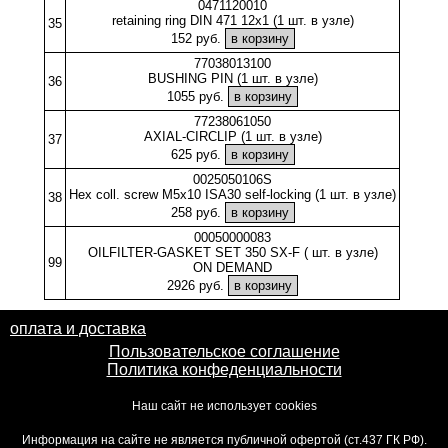
0471120010
retaining ring DIN 471 12x1 (1 шт. в узле)
35
152 руб.
77038013100
BUSHING PIN (1 шт. в узле)
36
1055 руб.
77238061050
AXIAL-CIRCLIP (1 шт. в узле)
37
625 руб.
0025050106S
Hex coll. screw M5x10 ISA30 self-locking (1 шт. в узле)
38
258 руб.
00050000083
OILFILTER-GASKET SET 350 SX-F ( шт. в узле)
99
ON DEMAND
2926 руб.
оплата и доставка
Пользовательское соглашение
Политика конфеденциальности
Наш сайт не использует cookies
Информация на сайте не является публичной офертой (ст.437 ГК РФ).