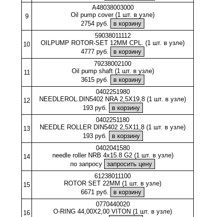
A48038003000
Oil pump cover (1 шт. в узле)
9
2754 руб.
59038011112
OILPUMP ROTOR-SET 12MM CPL. (1 шт. в узле)
10
4777 руб.
79238002100
Oil pump shaft (1 шт. в узле)
11
3615 руб.
0402251980
NEEDLEROL.DIN5402 NRA 2,5X19,8 (1 шт. в узле)
12
193 руб.
0402251180
NEEDLE ROLLER DIN5402 2,5X11,8 (1 шт. в узле)
13
193 руб.
0402041580
needle roller NRB 4x15.8 G2 (1 шт. в узле)
14
по запросу
61238011100
ROTOR SET 22MM (1 шт. в узле)
15
6671 руб.
0770440020
O-RING 44,00X2,00 VITON (1 шт. в узле)
16