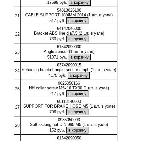
17599 руб.
54813026100
CABLE SUPPORT 10/4MM 2014 (1 шт. в узле)
21
517 руб.
64142046000
Bracket ABS line dia7.5 (2 шт. в узле)
22
733 руб.
61542090000
Angle sensor (1 шт. в узле)
23
51371 руб.
63742090015
Retaining bracket angle sensor cmpl. (1 шт. в узле)
24
4175 руб.
0025050166
HH collar screw M5x16 TX30 (1 шт. в узле)
26
217 руб.
60113146000
SUPPORT FOR BRAKE HOSE M5 (1 шт. в узле)
27
796 руб.
0985050003
Self locking nut DIN 985 M5 (1 шт. в узле)
28
152 руб.
61342090050