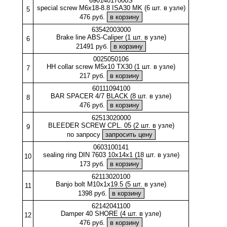
69014017000S
special screw M6x18-8.8 ISA30 MK (6 шт. в узле)
5
476 руб.
63542003000
Brake line ABS-Caliper (1 шт. в узле)
6
21491 руб.
0025050106
HH collar screw M5x10 TX30 (1 шт. в узле)
7
217 руб.
60111094100
BAR SPACER 4/7 BLACK (8 шт. в узле)
8
476 руб.
62513020000
BLEEDER SCREW CPL. 05 (2 шт. в узле)
9
по запросу
0603100141
sealing ring DIN 7603 10x14x1 (18 шт. в узле)
10
173 руб.
62113020100
Banjo bolt M10x1x19.5 (5 шт. в узле)
11
1398 руб.
62142041100
Damper 40 SHORE (4 шт. в узле)
12
476 руб.