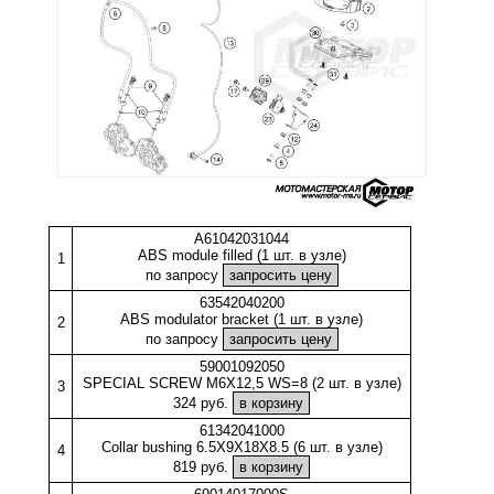
A61042031044
ABS module filled (1 шт. в узле)
1
по запросу
63542040200
ABS modulator bracket (1 шт. в узле)
2
по запросу
59001092050
SPECIAL SCREW M6X12,5 WS=8 (2 шт. в узле)
3
324 руб.
61342041000
Collar bushing 6.5X9X18X8.5 (6 шт. в узле)
4
819 руб.