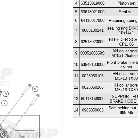
4
63513019000
Piston set
5
63613021000
Seal set
6
64113017000
Retaining spring
sealing ring DIN
7
0603100141
10x14x1
BLEEDER SC
8
62513020000
CPL. 05
AH collar scr
9
0035100559S
M10x1.25x55 s
Front brake line 
10
63542103000
caliper
HH collar scr
11
0025050106
M5x10 TX30
HH collar scr
12
0025050166
M5x16 TX30
SUPPORT F
13
60113146000
BRAKE HOSE 
Self locking nut
14
0985050003
985 M5