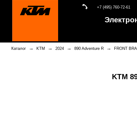
+7 (495) 760-72-61
Электро
→
→
→
→
Каталог
KTM
2024
890 Adventure R
FRONT BRA
KTM 89