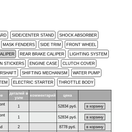
ARD
SIDE/CENTER STAND
SHOCK ABSORBER
MASK FENDERS
SIDE TRIM
FRONT WHEEL
ALIPER
REAR BRAKE CALIPER
LIGHTING SYSTEM
N STICKERS
ENGINE CASE
CLUTCH COVER
ERSHAFT
SHIFTING MECHANISM
WATER PUMP
STEM
ELECTRIC STARTER
THROTTLE BODY
деталей в
ие
комментарий
цена
узле
ront
1
52834 руб.
ront
1
52834 руб.
ad
2
8778 руб.