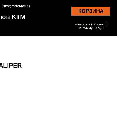
ktm@motor-ms.ru
КОРЗИНА
клов KTM
товаров в корзине: 0
на сумму: 0 руб.
CALIPER