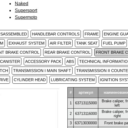
Naked
Supersport
Supermoto
ISASSEMBLED
HANDLEBAR CONTROLS
FRAME
ENGINE GU
RM
EXHAUST SYSTEM
AIR FILTER
TANK SEAT
FUEL PUMP
NT BRAKE CONTROL
REAR BRAKE CONTROL
FRONT BRAKE C
 CANISTER
ACCESSORY PACK
ABS
TECHNICAL INFORMATIO
TCH
TRANSMISSION I MAIN SHAFT
TRANSMISSION II COUNT
RIVE
CYLINDER HEAD
LUBRICATING SYSTEM
IGNITION SY
#
артикул
наименован
Brake caliper, f
1
63713115000
left
Brake caliper, f
2
63713116000
right
3
63713030000
Front brake p