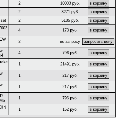
2
10003 руб.
2
3271 руб.
 set
2
5185 руб.
 7603
4
173 руб.
REW
2
по запросу
ew
4
796 руб.
-l
brake
1
21491 руб.
ew
1
217 руб.
ew
1
217 руб.
OR
1
796 руб.
M5
 DIN
1
152 руб.