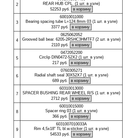
REAR HUB CPL. (1 шт. в узле)
2
52253 руб.
60010011000
Bearing spacing tube L=124.8mm 03 (1 шт. в узле)
3
3377 руб.
0625062052
Grooved ball bear. 6205-2RSHC3HMTF7 (2 шт. в узле)
4
2110 руб.
0472052200
Circlip DIN0472-52X2 (1 шт. в узле)
5
217 руб.
0760305271
Radial shaft seal 30X52X7 (1 шт. в узле)
6
689 руб.
60310013000
SPACER BUSHING REAR WHEEL R/S (1 шт. в узле)
7
2712 руб.
60010015000
Spacer ring 03 (1 шт. в узле)
8
366 руб.
6031007010033A
Rim 4,5x18'' TL bl.w.sticker (1 шт. в узле)
9
54533 руб.