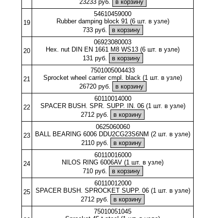
23233 руб.
54610459000
Rubber damping block 91 (6 шт. в узле)
19
733 руб.
06923080003
Hex. nut DIN EN 1661 M8 WS13 (6 шт. в узле)
20
131 руб.
7501005004433
Sprocket wheel carrier cmpl. black (1 шт. в узле)
21
26720 руб.
60110014000
SPACER BUSH. SPR. SUPP. IN. 06 (1 шт. в узле)
22
2712 руб.
0625060060
BALL BEARING 6006 DDU2CG23S6NM (2 шт. в узле)
23
2110 руб.
60110016000
NILOS RING 6006AV (1 шт. в узле)
24
710 руб.
60110012000
SPACER BUSH. SPROCKET SUPP. 06 (1 шт. в узле)
25
2712 руб.
75010051045