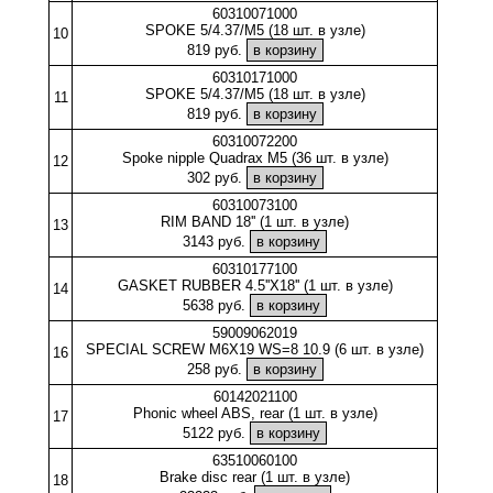
60310071000
SPOKE 5/4.37/M5 (18 шт. в узле)
10
819 руб.
60310171000
SPOKE 5/4.37/M5 (18 шт. в узле)
11
819 руб.
60310072200
Spoke nipple Quadrax M5 (36 шт. в узле)
12
302 руб.
60310073100
RIM BAND 18'' (1 шт. в узле)
13
3143 руб.
60310177100
GASKET RUBBER 4.5''X18'' (1 шт. в узле)
14
5638 руб.
59009062019
SPECIAL SCREW M6X19 WS=8 10.9 (6 шт. в узле)
16
258 руб.
60142021100
Phonic wheel ABS, rear (1 шт. в узле)
17
5122 руб.
63510060100
Brake disc rear (1 шт. в узле)
18