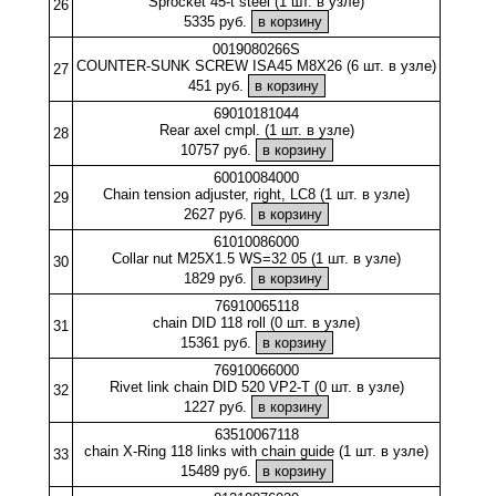
Sprocket 45-t steel (1 шт. в узле)
26
5335 руб.
0019080266S
COUNTER-SUNK SCREW ISA45 M8X26 (6 шт. в узле)
27
451 руб.
69010181044
Rear axel cmpl. (1 шт. в узле)
28
10757 руб.
60010084000
Chain tension adjuster, right, LC8 (1 шт. в узле)
29
2627 руб.
61010086000
Collar nut M25X1.5 WS=32 05 (1 шт. в узле)
30
1829 руб.
76910065118
chain DID 118 roll (0 шт. в узле)
31
15361 руб.
76910066000
Rivet link chain DID 520 VP2-T (0 шт. в узле)
32
1227 руб.
63510067118
chain X-Ring 118 links with chain guide (1 шт. в узле)
33
15489 руб.