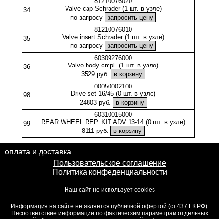
81210076020
Valve cap Schrader (1 шт. в узле)
34
по запросу
81210076010
Valve insert Schrader (1 шт. в узле)
35
по запросу
60309276000
Valve body cmpl. (1 шт. в узле)
36
3529 руб.
00050002100
Drive set 16/45 (0 шт. в узле)
98
24803 руб.
60310015000
REAR WHEEL REP. KIT ADV 13-14 (0 шт. в узле)
99
8111 руб.
оплата и доставка
Пользовательское соглашение
Политика конфеденциальности
Наш сайт не использует cookies
Информация на сайте не является публичной офертой (ст.437 ГК РФ).
Несоответствие информации по фактическим параметрам отдельных