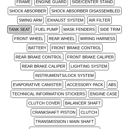
FRAME
ENGINE GUARD
SIDE/CENTER STAND
SHOCK ABSORBER
SHOCK ABSORBER DISASSEMBLED
SWING ARM
EXHAUST SYSTEM
AIR FILTER
TANK SEAT
FUEL PUMP
MASK FENDERS
SIDE TRIM
FRONT WHEEL
REAR WHEEL
WIRING HARNESS
BATTERY
FRONT BRAKE CONTROL
REAR BRAKE CONTROL
FRONT BRAKE CALIPER
REAR BRAKE CALIPER
LIGHTING SYSTEM
INSTRUMENTS/LOCK SYSTEM
EVAPORATIVE CANISTER
ACCESSORY PACK
ABS
TECHNICAL INFORMATION STICKERS
ENGINE CASE
CLUTCH COVER
BALANCER SHAFT
CRANKSHAFT PISTON
CLUTCH
TRANSMISSION I MAIN SHAFT