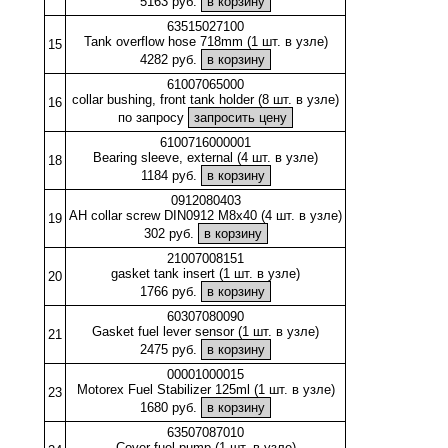
5163 руб.
63515027100
Tank overflow hose 718mm (1 шт. в узле)
15
4282 руб.
61007065000
collar bushing, front tank holder (8 шт. в узле)
16
по запросу
6100716000001
Bearing sleeve, external (4 шт. в узле)
18
1184 руб.
0912080403
AH collar screw DIN0912 M8x40 (4 шт. в узле)
19
302 руб.
21007008151
gasket tank insert (1 шт. в узле)
20
1766 руб.
60307080090
Gasket fuel lever sensor (1 шт. в узле)
21
2475 руб.
00001000015
Motorex Fuel Stabilizer 125ml (1 шт. в узле)
23
1680 руб.
63507087010
Cover fuel pump (1 шт. в узле)