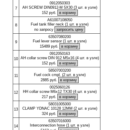
0912050303
AH SCREW DIN0912-M 5X30 (3 шт. в узле)
7
152 руб.
A61007108050
Fuel tank filler neck (1 шт. в узле)
8
по запросу
63507080200
Fuel lever sensor (1 шт. в узле)
9
15489 руб.
0912050163
AH collar screw DIN 912 M5x16 (4 шт. в узле)
10
152 руб.
58507003200
Fuel cock cmpl. (2 шт. в узле)
11
2885 руб.
0025060126
HH collar screw M6x12 TX30 (4 шт. в узле)
12
217 руб.
58031005000
CLAMP YDNAC 10128 12MM (2 шт. в узле)
13
324 руб.
63507016000
Interconnection hose (1 шт. в узле)
14