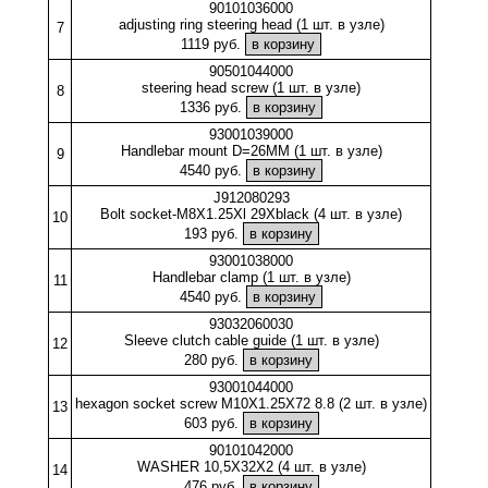
90101036000
adjusting ring steering head (1 шт. в узле)
7
1119 руб.
90501044000
steering head screw (1 шт. в узле)
8
1336 руб.
93001039000
Handlebar mount D=26MM (1 шт. в узле)
9
4540 руб.
J912080293
Bolt socket-M8X1.25Xl 29Xblack (4 шт. в узле)
10
193 руб.
93001038000
Handlebar clamp (1 шт. в узле)
11
4540 руб.
93032060030
Sleeve clutch cable guide (1 шт. в узле)
12
280 руб.
93001044000
hexagon socket screw M10X1.25X72 8.8 (2 шт. в узле)
13
603 руб.
90101042000
WASHER 10,5X32X2 (4 шт. в узле)
14
476 руб.