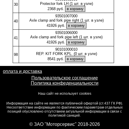
Protector fork LH (1 шт. в узле)
30
2368 руб.
93501007000
Axle clamp and fork pipe right (1 шт. в узле)
40
41926 руб.
93501006000
Axle clamp and fork pipe left (1 шт. в узле)
41
41926 руб.
90101000010
REP. KIT FORK KPL. (0 шт. в узле)
98
8541 руб.
оплата и доставка
Пользовательское соглашение
Политика конфеденциальности
Наш сайт не использует cookies
Информация на сайте не является публичной офертой (ст.437 ГК РФ).
Несоответствие информации по фактическим параметрам отдельных
позиций обусловлено отсутствием актуальной информации в связи с
политикой санкций.
© ЗАО "Моторсервис" 2018-2026