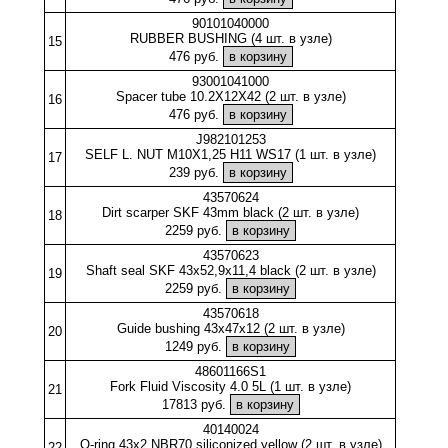
90101040000
RUBBER BUSHING (4 шт. в узле)
15
476 руб.
93001041000
Spacer tube 10.2X12X42 (2 шт. в узле)
16
476 руб.
J982101253
SELF L. NUT M10X1,25 H11 WS17 (1 шт. в узле)
17
239 руб.
43570624
Dirt scarper SKF 43mm black (2 шт. в узле)
18
2259 руб.
43570623
Shaft seal SKF 43x52,9x11,4 black (2 шт. в узле)
19
2259 руб.
43570618
Guide bushing 43x47x12 (2 шт. в узле)
20
1249 руб.
48601166S1
Fork Fluid Viscosity 4.0 5L (1 шт. в узле)
21
17813 руб.
40140024
O-ring 43x2 NBR70 siliconized yellow (2 шт. в узле)
22