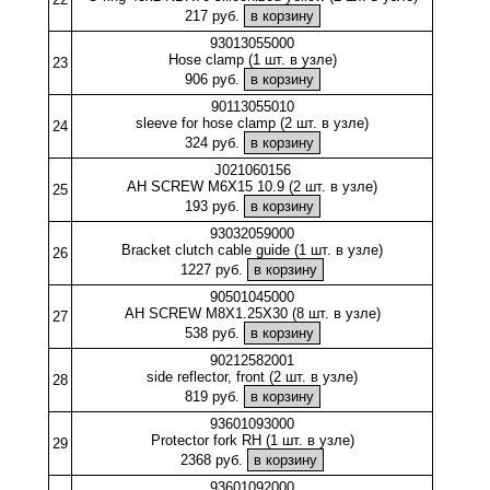
217 руб.
93013055000
Hose clamp (1 шт. в узле)
23
906 руб.
90113055010
sleeve for hose clamp (2 шт. в узле)
24
324 руб.
J021060156
AH SCREW M6X15 10.9 (2 шт. в узле)
25
193 руб.
93032059000
Bracket clutch cable guide (1 шт. в узле)
26
1227 руб.
90501045000
AH SCREW M8X1.25X30 (8 шт. в узле)
27
538 руб.
90212582001
side reflector, front (2 шт. в узле)
28
819 руб.
93601093000
Protector fork RH (1 шт. в узле)
29
2368 руб.
93601092000