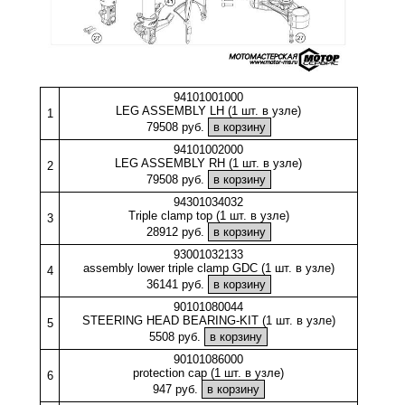
94101001000
LEG ASSEMBLY LH (1 шт. в узле)
1
79508 руб.
94101002000
LEG ASSEMBLY RH (1 шт. в узле)
2
79508 руб.
94301034032
Triple clamp top (1 шт. в узле)
3
28912 руб.
93001032133
assembly lower triple clamp GDC (1 шт. в узле)
4
36141 руб.
90101080044
STEERING HEAD BEARING-KIT (1 шт. в узле)
5
5508 руб.
90101086000
protection cap (1 шт. в узле)
6
947 руб.