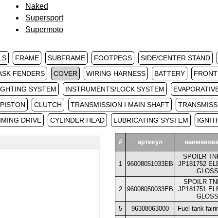
Naked
Supersport
Supermoto
LS
FRAME
SUBFRAME
FOOTPEGS
SIDE/CENTER STAND
ASK FENDERS
COVER
WIRING HARNESS
BATTERY
FRONT
IGHTING SYSTEM
INSTRUMENTS/LOCK SYSTEM
EVAPORATIV
PISTON
CLUTCH
TRANSMISSION I MAIN SHAFT
TRANSMISS
IMING DRIVE
CYLINDER HEAD
LUBRICATING SYSTEM
IGNIT
#
артикул
наименов
SPOILR TN
1
96008051033EB
JP181752 E
GLOS
SPOILR TN
2
96008050033EB
JP181751 E
GLOS
5
96308063000
Fuel tank fairi