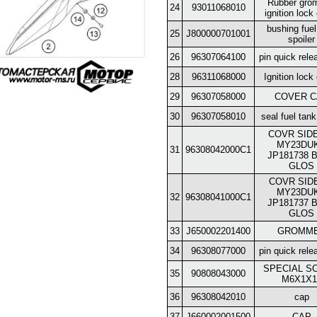
Rubber gro
24
93011068010
ignition lock
bushing fuel
25
J800000701001
spoiler
26
96307064100
pin quick rel
28
96311068000
Ignition lock
29
96307058000
COVER C
30
96307058010
seal fuel tan
COVR SID
MY23DU
31
96308042000C1
JP181738 
GLOS
COVR SID
MY23DU
32
96308041000C1
JP181737 
GLOS
33
J650002201400
GROMM
34
96308077000
pin quick rel
SPECIAL S
35
90808043000
M6X1X1
36
96308042010
cap
37
J660002001500
CAP