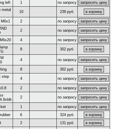
ng left
1
по запросу
 metal
10
239 руб.
t M6x1
2
по запросу
IND
2
по запросу
D
 M6x20
4
по запросу
 lamp
8
302 руб.
TG
EW
4
по запросу
0
hing
8
302 руб.
 step
4
по запросу
x0,8
2
по запросу
ss
2
по запросу
4.8xblk
ket
1
по запросу
rubber
6
324 руб.
t
2
131 руб.