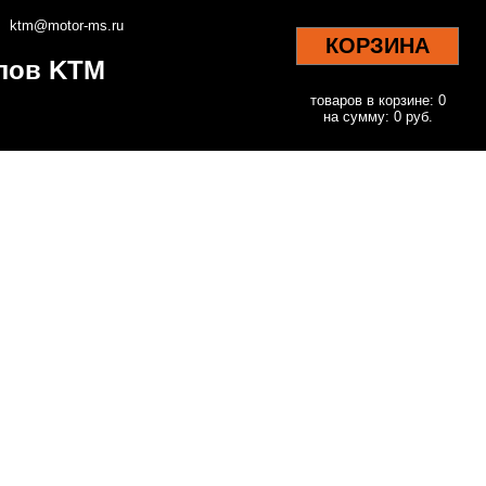
ktm@motor-ms.ru
КОРЗИНА
клов KTM
товаров в корзине: 0
на сумму: 0 руб.