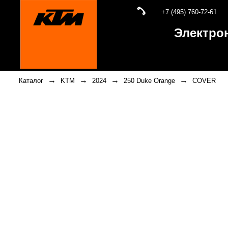
+7 (495) 760-72-61
Электро
→
→
→
→
Каталог
KTM
2024
250 Duke Orange
COVER