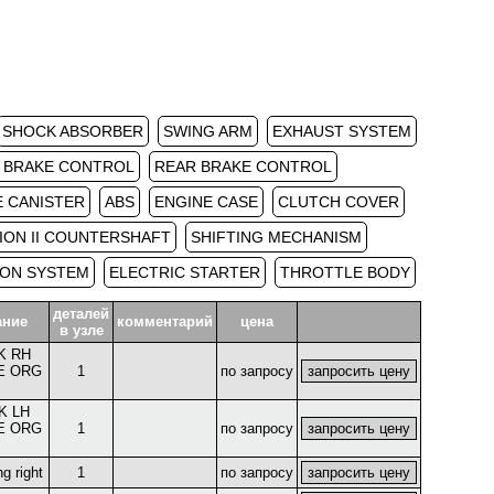
SHOCK ABSORBER
SWING ARM
EXHAUST SYSTEM
 BRAKE CONTROL
REAR BRAKE CONTROL
E CANISTER
ABS
ENGINE CASE
CLUTCH COVER
ION II COUNTERSHAFT
SHIFTING MECHANISM
ION SYSTEM
ELECTRIC STARTER
THROTTLE BODY
деталей
ание
комментарий
цена
в узле
K RH
LE ORG
1
по запросу
S
K LH
LE ORG
1
по запросу
S
ng right
1
по запросу