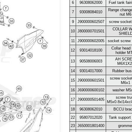
6
96308062000
Fuel tank fairi
Range change
7
93008084010
nut M6
9
J900000602507
screw socke
COLLAR W
10
J800000701501
SHIEL
11
J900000602005
socket screw
Collar head
12
93014018100
holder M
AH SCR
13
90508006003
M6X1X2
14
93014017000
Rubber bus
screw socket
15
J900000601501
M6x1
16
J690000600102
washer M5
screw tru
17
J900000501405
M5x0.8xl14xcl
18
96308062010
BCCU brac
22
95807012020
Tank support 
23
J650001801400
gromme