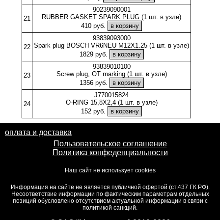
90239090001
RUBBER GASKET SPARK PLUG (1 шт. в узле)
21
410 руб.
93839093000
Spark plug BOSCH VR6NEU M12X1.25 (1 шт. в узле)
22
1829 руб.
93839010100
Screw plug, OT marking (1 шт. в узле)
23
1356 руб.
J770015824
O-RING 15,8X2,4 (1 шт. в узле)
24
152 руб.
оплата и доставка
Пользовательское соглашение
Политика конфеденциальности
Наш сайт не использует cookies
Информация на сайте не является публичной офертой (ст.437 ГК РФ).
Несоответствие информации по фактическим параметрам отдельных
позиций обусловлено отсутствием актуальной информации в связи с
политикой санкций.