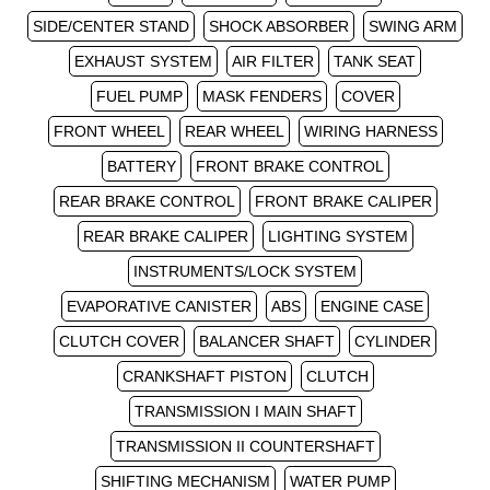
SIDE/CENTER STAND
SHOCK ABSORBER
SWING ARM
EXHAUST SYSTEM
AIR FILTER
TANK SEAT
FUEL PUMP
MASK FENDERS
COVER
FRONT WHEEL
REAR WHEEL
WIRING HARNESS
BATTERY
FRONT BRAKE CONTROL
REAR BRAKE CONTROL
FRONT BRAKE CALIPER
REAR BRAKE CALIPER
LIGHTING SYSTEM
INSTRUMENTS/LOCK SYSTEM
EVAPORATIVE CANISTER
ABS
ENGINE CASE
CLUTCH COVER
BALANCER SHAFT
CYLINDER
CRANKSHAFT PISTON
CLUTCH
TRANSMISSION I MAIN SHAFT
TRANSMISSION II COUNTERSHAFT
SHIFTING MECHANISM
WATER PUMP