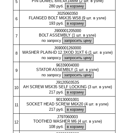
PIN DOWEL 8X6,4X14MM (2 шт. в узле)
5
280 руб.
J025060350
FLANGED BOLT M6X35 WS8 (9 шт. в узле)
6
193 руб.
J900001205000
BOLT ASSEMBLY (1 шт. в узле)
7
по запросу
J690001260000
WASHER PLAIN-ID 12.3XOD 31XT 6 (1 шт. в узле)
8
по запросу
96339004000
STATOR ASSEMBLY (1 шт. в узле)
9
по запросу
J912050353S
AH SCREW M5X35 SELF LOCKING (3 шт. в узле)
10
217 руб.
90130001001
SOCKET HEAD SCREW M6X20 (4 шт. в узле)
11
217 руб.
J797060003
TOOTHED WASHER M6 (4 шт. в узле)
12
108 руб.