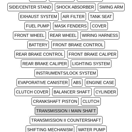
SIDE/CENTER STAND
SHOCK ABSORBER
SWING ARM
EXHAUST SYSTEM
AIR FILTER
TANK SEAT
FUEL PUMP
MASK FENDERS
COVER
FRONT WHEEL
REAR WHEEL
WIRING HARNESS
BATTERY
FRONT BRAKE CONTROL
REAR BRAKE CONTROL
FRONT BRAKE CALIPER
REAR BRAKE CALIPER
LIGHTING SYSTEM
INSTRUMENTS/LOCK SYSTEM
EVAPORATIVE CANISTER
ABS
ENGINE CASE
CLUTCH COVER
BALANCER SHAFT
CYLINDER
CRANKSHAFT PISTON
CLUTCH
TRANSMISSION I MAIN SHAFT
TRANSMISSION II COUNTERSHAFT
SHIFTING MECHANISM
WATER PUMP