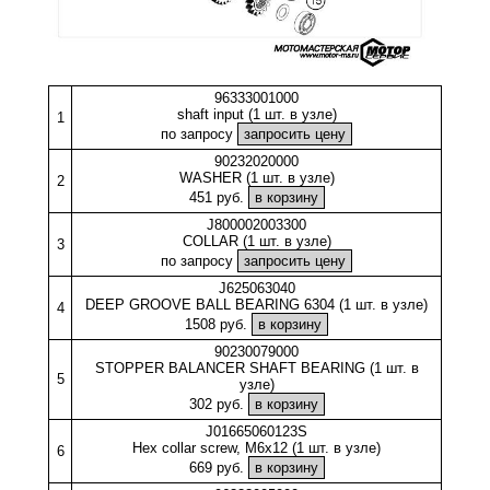
96333001000
shaft input (1 шт. в узле)
1
по запросу
90232020000
WASHER (1 шт. в узле)
2
451 руб.
J800002003300
COLLAR (1 шт. в узле)
3
по запросу
J625063040
DEEP GROOVE BALL BEARING 6304 (1 шт. в узле)
4
1508 руб.
90230079000
STOPPER BALANCER SHAFT BEARING (1 шт. в
5
узле)
302 руб.
J01665060123S
Hex collar screw, M6x12 (1 шт. в узле)
6
669 руб.