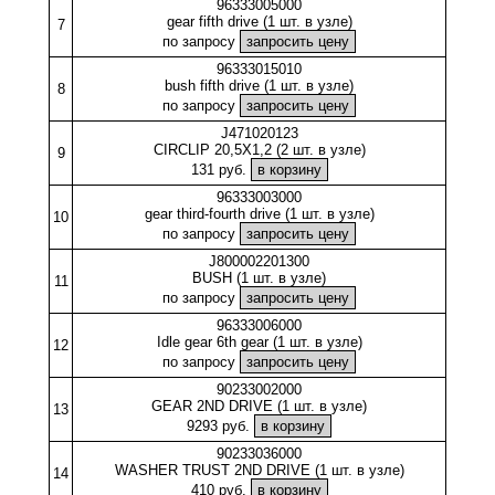
96333005000
gear fifth drive (1 шт. в узле)
7
по запросу
96333015010
bush fifth drive (1 шт. в узле)
8
по запросу
J471020123
CIRCLIP 20,5X1,2 (2 шт. в узле)
9
131 руб.
96333003000
gear third-fourth drive (1 шт. в узле)
10
по запросу
J800002201300
BUSH (1 шт. в узле)
11
по запросу
96333006000
Idle gear 6th gear (1 шт. в узле)
12
по запросу
90233002000
GEAR 2ND DRIVE (1 шт. в узле)
13
9293 руб.
90233036000
WASHER TRUST 2ND DRIVE (1 шт. в узле)
14
410 руб.