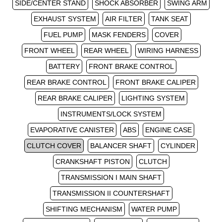
SIDE/CENTER STAND
SHOCK ABSORBER
SWING ARM
EXHAUST SYSTEM
AIR FILTER
TANK SEAT
FUEL PUMP
MASK FENDERS
COVER
FRONT WHEEL
REAR WHEEL
WIRING HARNESS
BATTERY
FRONT BRAKE CONTROL
REAR BRAKE CONTROL
FRONT BRAKE CALIPER
REAR BRAKE CALIPER
LIGHTING SYSTEM
INSTRUMENTS/LOCK SYSTEM
EVAPORATIVE CANISTER
ABS
ENGINE CASE
CLUTCH COVER
BALANCER SHAFT
CYLINDER
CRANKSHAFT PISTON
CLUTCH
TRANSMISSION I MAIN SHAFT
TRANSMISSION II COUNTERSHAFT
SHIFTING MECHANISM
WATER PUMP