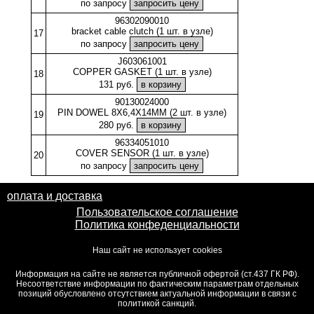
по запросу
96302090010
bracket cable clutch (1 шт. в узле)
17
по запросу
J603061001
COPPER GASKET (1 шт. в узле)
18
131 руб.
90130024000
PIN DOWEL 8X6,4X14MM (2 шт. в узле)
19
280 руб.
96334051010
COVER SENSOR (1 шт. в узле)
20
по запросу
оплата и доставка
Пользовательское соглашение
Политика конфеденциальности
Наш сайт не использует cookies
Информация на сайте не является публичной офертой (ст.437 ГК РФ).
Несоответствие информации по фактическим параметрам отдельных
позиций обусловлено отсутствием актуальной информации в связи с
политикой санкций.