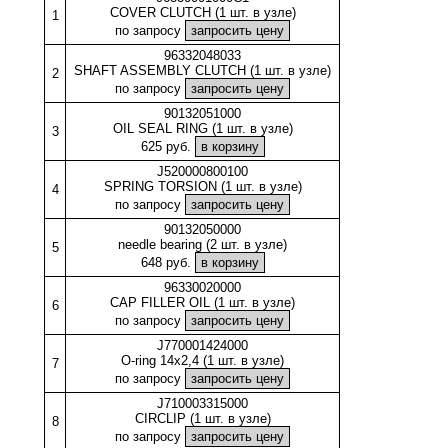
COVER CLUTCH (1 шт. в узле)
1
по запросу
96332048033
SHAFT ASSEMBLY CLUTCH (1 шт. в узле)
2
по запросу
90132051000
OIL SEAL RING (1 шт. в узле)
3
625 руб.
J520000800100
SPRING TORSION (1 шт. в узле)
4
по запросу
90132050000
needle bearing (2 шт. в узле)
5
648 руб.
96330020000
CAP FILLER OIL (1 шт. в узле)
6
по запросу
J770001424000
O-ring 14x2,4 (1 шт. в узле)
7
по запросу
J710003315000
CIRCLIP (1 шт. в узле)
8
по запросу