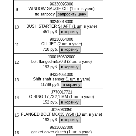
96330095000
WINDOW GAUGE OIL (1 шт. в узле)
9
по запросу
90240018000
BUSH STARTER SHAFT (1 шт. в узле)
10
451 руб.
90130064000
OIL JET (2 шт. в узле)
11
710 руб.
J000150502000
bolt flanged-m5x0.8 (2 шт. в узле)
12
193 руб.
94334051000
Shift shaft sensor (1 шт. в узле)
13
11789 руб.
J770017721
O-RING 17,7X2,1 MM (1 шт. в узле)
14
152 руб.
J025060350
FLANGED BOLT M6X35 WS8 (10 шт. в узле)
15
193 руб.
96330027000
gasket cover clutch (1 шт. в узле)
16