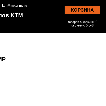
ktm@motor-ms.ru
КОРЗИНА
клов KTM
товаров в корзине: 0
на сумму: 0 руб.
MP