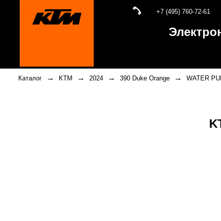
+7 (495) 760-72-61
Электро
→
→
→
→
Каталог
KTM
2024
390 Duke Orange
WATER P
K