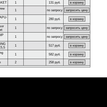
SKET
1
131 руб.
crew
1
по запросу
APU-
1
280 руб.
sor
1
по запросу
et
MP
1
по запросу
ING
1
517 руб.
5,5
ing
1
582 руб.
n
2
258 руб.