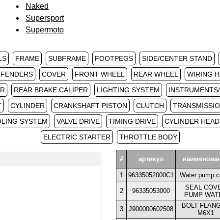
Naked
Supersport
Supermoto
LS
FRAME
SUBFRAME
FOOTPEGS
SIDE/CENTER STAND
 FENDERS
COVER
FRONT WHEEL
REAR WHEEL
WIRING 
ER
REAR BRAKE CALIPER
LIGHTING SYSTEM
INSTRUMENTS
T
CYLINDER
CRANKSHAFT PISTON
CLUTCH
TRANSMISSIO
LING SYSTEM
VALVE DRIVE
TIMING DRIVE
CYLINDER HEAD
ELECTRIC STARTER
THROTTLE BODY
#
артикул
наименова
1
96335052000C1
Water pump c
SEAL COV
2
96335053000
PUMP WAT
BOLT FLAN
3
J900000602508
M6X1