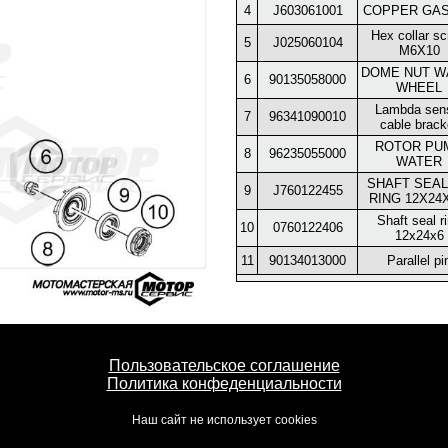
4
J603061001
COPPER GA
Hex collar s
5
J025060104
M6X10
DOME NUT W
6
90135058000
WHEEL
Lambda sen
7
96341090010
cable brack
ROTOR PU
8
96235055000
WATER
SHAFT SEAL
9
J760122455
RING 12X24X
Shaft seal r
10
0760122406
12x24x6
11
90134013000
Parallel pi
Пользовательское соглашение
Политика конфеденциальности
Наш сайт не использует cookies