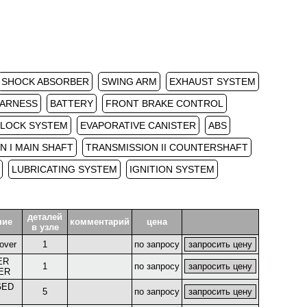
SHOCK ABSORBER
SWING ARM
EXHAUST SYSTEM
HARNESS
BATTERY
FRONT BRAKE CONTROL
/LOCK SYSTEM
EVAPORATIVE CANISTER
ABS
N I MAIN SHAFT
TRANSMISSION II COUNTERSHAFT
LUBRICATING SYSTEM
IGNITION SYSTEM
деталей
ние
комментарий
цена
в узле
over
1
по запросу
ER
1
по запросу
ER
GED
5
по запросу