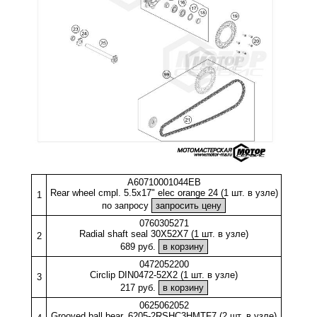
A60710001044EB
Rear wheel cmpl. 5.5x17" elec orange 24 (1 шт. в узле)
1
по запросу
0760305271
Radial shaft seal 30X52X7 (1 шт. в узле)
2
689 руб.
0472052200
Circlip DIN0472-52X2 (1 шт. в узле)
3
217 руб.
0625062052
Grooved ball bear. 6205-2RSHC3HMTF7 (2 шт. в узле)