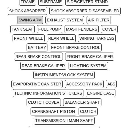
FRAME
SUBFRAME
SIDE/CENTER STAND
SHOCK ABSORBER
SHOCK ABSORBER DISASSEMBLED
SWING ARM
EXHAUST SYSTEM
AIR FILTER
TANK SEAT
FUEL PUMP
MASK FENDERS
COVER
FRONT WHEEL
REAR WHEEL
WIRING HARNESS
BATTERY
FRONT BRAKE CONTROL
REAR BRAKE CONTROL
FRONT BRAKE CALIPER
REAR BRAKE CALIPER
LIGHTING SYSTEM
INSTRUMENTS/LOCK SYSTEM
EVAPORATIVE CANISTER
ACCESSORY PACK
ABS
TECHNIC INFORMATION STICKERS
ENGINE CASE
CLUTCH COVER
BALANCER SHAFT
CRANKSHAFT PISTON
CLUTCH
TRANSMISSION I MAIN SHAFT