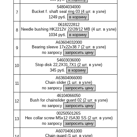
54804034000
Bucket f. shaft seal ring 03 (4 шт. в узле)
7
1249 руб.
0618222812
Needle bushing HK2212V 22/28/12 MB (4 шт. в узле)
8
1034 руб.
A63604032000
Bearing sleeve 17x22x38.7 (2 шт. в узле)
9
по запросу
54603036000
Stop disk 22,2X31,7X1 (2 шт. в узле)
10
345 руб.
A63604066000
Chain slider (1 шт. в узле)
11
по запросу
46104066050
Bush for chainslider guard 02 (2 шт. в узле)
12
по запросу
0025050126S
Hex collar screw M5x12 ISA30 SS (2 шт. в узле)
13
по запросу
A60704061000
Chain guard (1 шт. в узле)
14