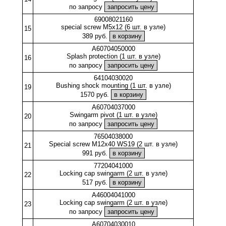
по запросу
69008021160
special screw M5x12 (6 шт. в узле)
15
389 руб.
A60704050000
Splash protection (1 шт. в узле)
16
по запросу
64104030020
Bushing shock mounting (1 шт. в узле)
19
1570 руб.
A60704037000
Swingarm pivot (1 шт. в узле)
20
по запросу
76504038000
Special screw M12x40 WS19 (2 шт. в узле)
21
991 руб.
77204041000
Locking cap swingarm (2 шт. в узле)
22
517 руб.
A46004041000
Locking cap swingarm (2 шт. в узле)
23
по запросу
A60704030010