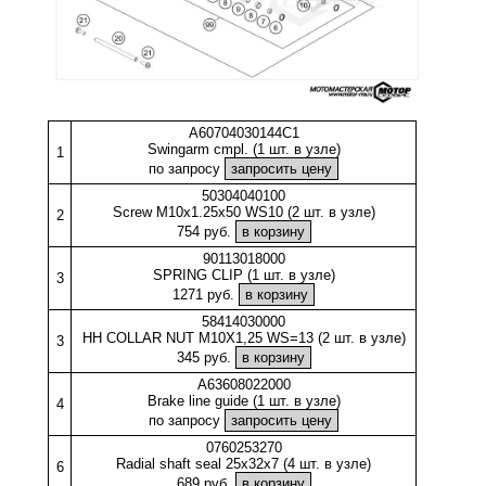
A60704030144C1
Swingarm cmpl. (1 шт. в узле)
1
по запросу
50304040100
Screw M10x1.25x50 WS10 (2 шт. в узле)
2
754 руб.
90113018000
SPRING CLIP (1 шт. в узле)
3
1271 руб.
58414030000
HH COLLAR NUT M10X1,25 WS=13 (2 шт. в узле)
3
345 руб.
A63608022000
Brake line guide (1 шт. в узле)
4
по запросу
0760253270
Radial shaft seal 25x32x7 (4 шт. в узле)
6
689 руб.