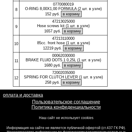
0770080019
O-RING 8,00X1,00 FORMULA (2 шт. в узле)
8
152 руб.
47213025000
Hose screws kit (1 шт. в узле)
9
1657 руб.
47213110000
85cc. front hose (1 шт. в узле)
10
12219 руб.
00062030000
BRAKE FLUID DOT5.1 0,25L (1 шт. в узле)
11
1680 руб.
72002035000
SPRING FOR CLUTCH LEVER (1 шт. в узле)
12
258 руб.
оплата и доставка
Пользовательское соглашение
Политика конфеденциальности
Наш сайт не использует cookies
Информация на сайте не является публичной офертой (ст.437 ГК РФ).