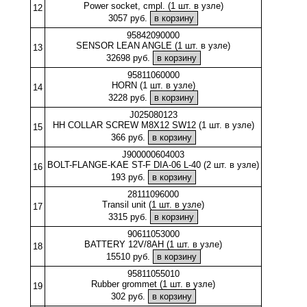
Power socket, cmpl. (1 шт. в узле)
12
3057 руб.
95842090000
SENSOR LEAN ANGLE (1 шт. в узле)
13
32698 руб.
95811060000
HORN (1 шт. в узле)
14
3228 руб.
J025080123
HH COLLAR SCREW M8X12 SW12 (1 шт. в узле)
15
366 руб.
J900000604003
BOLT-FLANGE-KAE ST-F DIA-06 L-40 (2 шт. в узле)
16
193 руб.
28111096000
Transil unit (1 шт. в узле)
17
3315 руб.
90611053000
BATTERY 12V/8AH (1 шт. в узле)
18
15510 руб.
95811055010
Rubber grommet (1 шт. в узле)
19
302 руб.