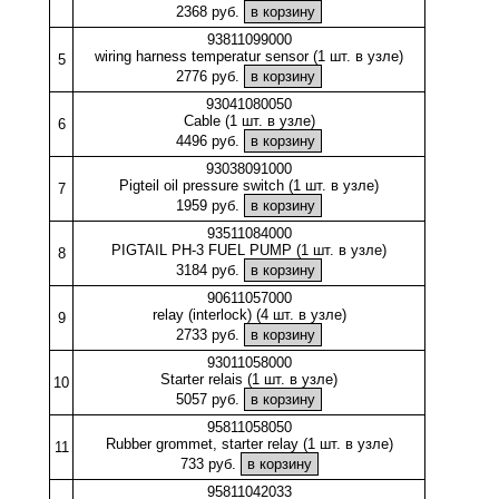
2368 руб.
93811099000
wiring harness temperatur sensor (1 шт. в узле)
5
2776 руб.
93041080050
Cable (1 шт. в узле)
6
4496 руб.
93038091000
Pigteil oil pressure switch (1 шт. в узле)
7
1959 руб.
93511084000
PIGTAIL PH-3 FUEL PUMP (1 шт. в узле)
8
3184 руб.
90611057000
relay (interlock) (4 шт. в узле)
9
2733 руб.
93011058000
Starter relais (1 шт. в узле)
10
5057 руб.
95811058050
Rubber grommet, starter relay (1 шт. в узле)
11
733 руб.
95811042033