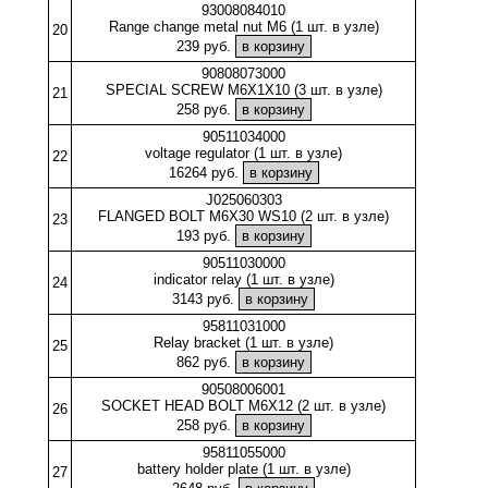
93008084010
Range change metal nut M6 (1 шт. в узле)
20
239 руб.
90808073000
SPECIAL SCREW M6X1X10 (3 шт. в узле)
21
258 руб.
90511034000
voltage regulator (1 шт. в узле)
22
16264 руб.
J025060303
FLANGED BOLT M6X30 WS10 (2 шт. в узле)
23
193 руб.
90511030000
indicator relay (1 шт. в узле)
24
3143 руб.
95811031000
Relay bracket (1 шт. в узле)
25
862 руб.
90508006001
SOCKET HEAD BOLT M6X12 (2 шт. в узле)
26
258 руб.
95811055000
battery holder plate (1 шт. в узле)
27