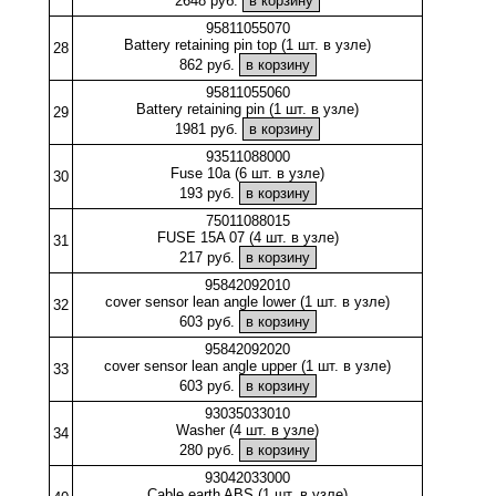
2648 руб.
95811055070
Battery retaining pin top (1 шт. в узле)
28
862 руб.
95811055060
Battery retaining pin (1 шт. в узле)
29
1981 руб.
93511088000
Fuse 10a (6 шт. в узле)
30
193 руб.
75011088015
FUSE 15A 07 (4 шт. в узле)
31
217 руб.
95842092010
cover sensor lean angle lower (1 шт. в узле)
32
603 руб.
95842092020
cover sensor lean angle upper (1 шт. в узле)
33
603 руб.
93035033010
Washer (4 шт. в узле)
34
280 руб.
93042033000
Cable earth ABS (1 шт. в узле)