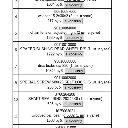
3
1034 руб.
90610087000
washer 15.2x30x2 (2 шт. в узле)
4
217 руб.
90110084000
chain tension adjuster, right (2 шт. в узле)
5
1680 руб.
90110013000
SPACER BUSHING REAR WHEEL R/S (1 шт. в узле)
6
1722 руб.
95810060000
disc brake dia 230 (1 шт. в узле)
7
10842 руб.
90110062000
SPECIAL SCREW M8X25 SELF LOCK. (5 шт. в узле)
8
258 руб.
J760264208
SHAFT SEAL RING 26X42X8 (1 шт. в узле)
10
625 руб.
J625063021
Grooved ball bearing 6302 (1 шт. в узле)
11
1508 руб.
90110011000