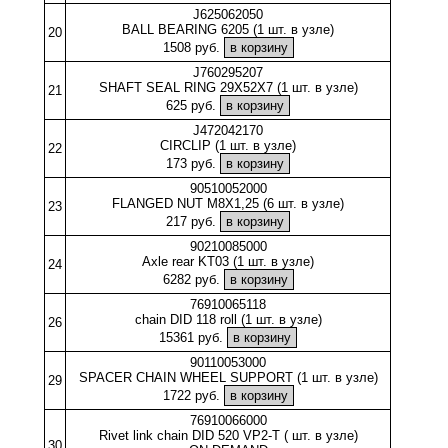
J625062050
BALL BEARING 6205 (1 шт. в узле)
20
1508 руб.
J760295207
SHAFT SEAL RING 29X52X7 (1 шт. в узле)
21
625 руб.
J472042170
CIRCLIP (1 шт. в узле)
22
173 руб.
90510052000
FLANGED NUT M8X1,25 (6 шт. в узле)
23
217 руб.
90210085000
Axle rear KT03 (1 шт. в узле)
24
6282 руб.
76910065118
chain DID 118 roll (1 шт. в узле)
26
15361 руб.
90110053000
SPACER CHAIN WHEEL SUPPORT (1 шт. в узле)
29
1722 руб.
76910066000
Rivet link chain DID 520 VP2-T ( шт. в узле)
30