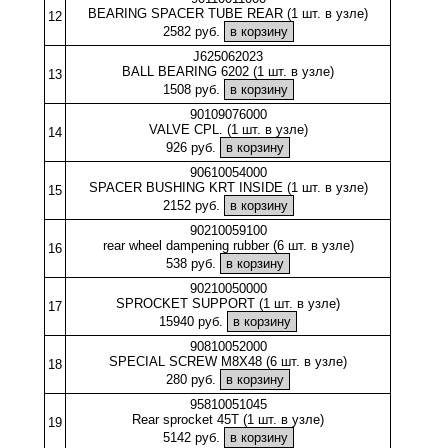
BEARING SPACER TUBE REAR (1 шт. в узле)
12
2582 руб.
J625062023
BALL BEARING 6202 (1 шт. в узле)
13
1508 руб.
90109076000
VALVE CPL. (1 шт. в узле)
14
926 руб.
90610054000
SPACER BUSHING KRT INSIDE (1 шт. в узле)
15
2152 руб.
90210059100
rear wheel dampening rubber (6 шт. в узле)
16
538 руб.
90210050000
SPROCKET SUPPORT (1 шт. в узле)
17
15940 руб.
90810052000
SPECIAL SCREW M8X48 (6 шт. в узле)
18
280 руб.
95810051045
Rear sprocket 45T (1 шт. в узле)
19
5142 руб.