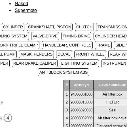
Naked
Supermoto
CYLINDER
CRANKSHAFT, PISTON
CLUTCH
TRANSMISSION 
LING SYSTEM
VALVE DRIVE
TIMING DRIVE
CYLINDER HEAD
ORK TRIPLE CLAMP
HANDLEBAR, CONTROLS
FRAME
SIDE 
EL PUMP
MASK, FENDERS
DECAL
FRONT WHEEL
REAR W
IPER
REAR BRAKE CALIPER
LIGHTING SYSTEM
INSTRUMENT
ANTIBLOCK SYSTEM ABS
#
артикул
наименование
1
94006001000
Air filter box
2
93006015000
FILTER
3
93006020050
Seal
4
93006002000
Air filter box cove
5
93006039000
Flat-head screw M