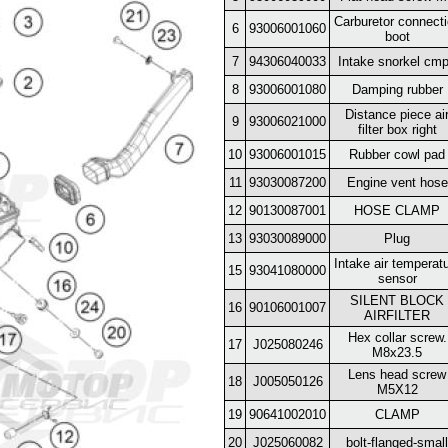
Carburetor connect
6
93006001060
boot
7
94306040033
Intake snorkel cmp
8
93006001080
Damping rubber
Distance piece ai
9
93006021000
filter box right
10
93006001015
Rubber cowl pad
11
93030087200
Engine vent hose
12
90130087001
HOSE CLAMP
13
93030089000
Plug
Intake air temperat
15
93041080000
sensor
SILENT BLOCK
16
90106001007
AIRFILTER
Hex collar screw.
17
J025080246
M8x23.5
Lens head screw
18
J005050126
M5X12
19
90641002010
CLAMP
20
J025060082
bolt-flanged-small