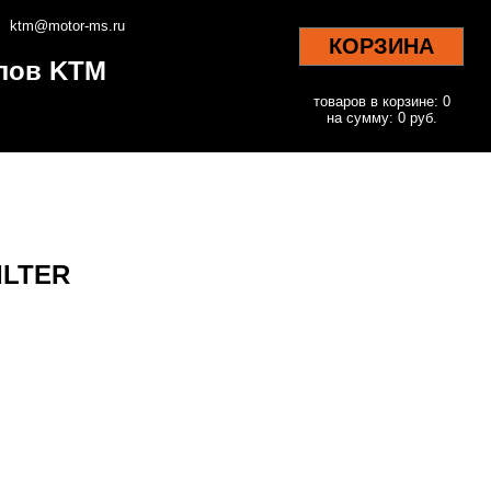
ktm@motor-ms.ru
КОРЗИНА
клов KTM
товаров в корзине: 0
на сумму: 0 руб.
FILTER