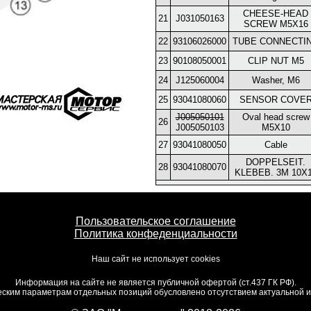
CHEESE-HEAD
21
J031050163
SCREW M5X16
22
93106026000
TUBE CONNECTI
23
90108050001
CLIP NUT M5
24
J125060004
Washer, M6
25
93041080060
SENSOR COVE
J005050101
Oval head screw
26
J005050103
M5X10
27
93041080050
Cable
DOPPELSEIT.
28
93041080070
KLEBEB. 3M 10X
Пользовательское соглашение
Политика конфеденциальности
Наш сайт не использует cookies
Информация на сайте не является публичной офертой (ст.437 ГК РФ).
ским параметрам отдельных позиций обусловлено отсутствием актуальной ин