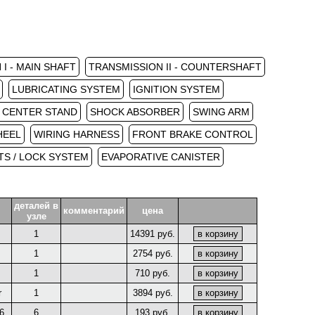
I - MAIN SHAFT
TRANSMISSION II - COUNTERSHAFT
LUBRICATING SYSTEM
IGNITION SYSTEM
/ CENTER STAND
SHOCK ABSORBER
SWING ARM
HEEL
WIRING HARNESS
FRONT BRAKE CONTROL
S / LOCK SYSTEM
EVAPORATIVE CANISTER
деталей в
комментарий
цена
узле
1
14391 руб.
1
2754 руб.
1
710 руб.
r
1
3894 руб.
6
6
193 руб.