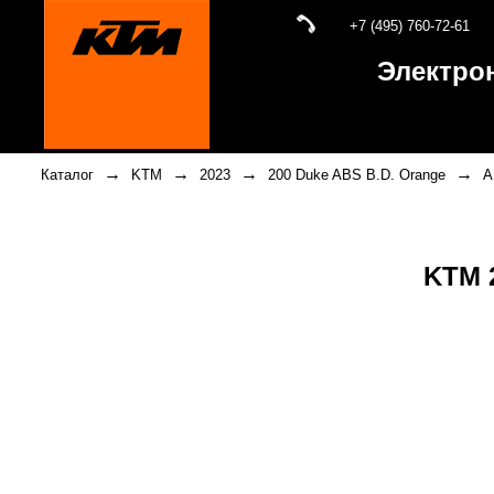
+7 (495) 760-72-61
Электро
→
→
→
→
Каталог
KTM
2023
200 Duke ABS B.D. Orange
A
KTM 2