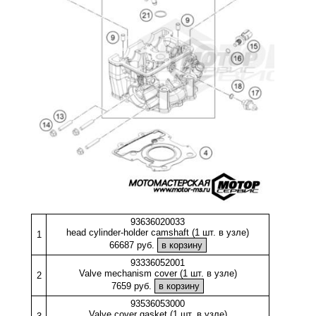
93636020033
head cylinder-holder camshaft (1 шт. в узле)
1
66687 руб.
93336052001
Valve mechanism cover (1 шт. в узле)
2
7659 руб.
93536053000
Valve cover gasket (1 шт. в узле)