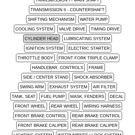
TRANSMISSION I - MAIN SHAFT
TRANSMISSION II - COUNTERSHAFT
SHIFTING MECHANISM
WATER PUMP
COOLING SYSTEM
VALVE DRIVE
TIMING DRIVE
CYLINDER HEAD
LUBRICATING SYSTEM
IGNITION SYSTEM
ELECTRIC STARTER
THROTTLE BODY
FRONT FORK TRIPLE CLAMP
HANDLEBAR, CONTROLS
FRAME
SIDE / CENTER STAND
SHOCK ABSORBER
SWING ARM
EXHAUST SYSTEM
AIR FILTER
TANK, SEAT
FUEL PUMP
MASK, FENDERS
DECAL
FRONT WHEEL
REAR WHEEL
WIRING HARNESS
FRONT BRAKE CONTROL
REAR BRAKE CONTROL
FRONT BRAKE CALIPER
REAR BRAKE CALIPER