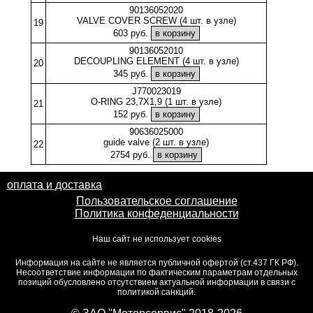
90136052020
VALVE COVER SCREW (4 шт. в узле)
19
603 руб.
90136052010
DECOUPLING ELEMENT (4 шт. в узле)
20
345 руб.
J770023019
O-RING 23,7X1,9 (1 шт. в узле)
21
152 руб.
90636025000
guide valve (2 шт. в узле)
22
2754 руб.
оплата и доставка
Пользовательское соглашение
Политика конфеденциальности
Наш сайт не использует cookies
Информация на сайте не является публичной офертой (ст.437 ГК РФ).
Несоответствие информации по фактическим параметрам отдельных
позиций обусловлено отсутствием актуальной информации в связи с
политикой санкций.