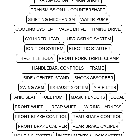
TRANSMISSION I - MAIN SHAFT
TRANSMISSION II - COUNTERSHAFT
SHIFTING MECHANISM
WATER PUMP
COOLING SYSTEM
VALVE DRIVE
TIMING DRIVE
CYLINDER HEAD
LUBRICATING SYSTEM
IGNITION SYSTEM
ELECTRIC STARTER
THROTTLE BODY
FRONT FORK TRIPLE CLAMP
HANDLEBAR, CONTROLS
FRAME
SIDE / CENTER STAND
SHOCK ABSORBER
SWING ARM
EXHAUST SYSTEM
AIR FILTER
TANK, SEAT
FUEL PUMP
MASK, FENDERS
DECAL
FRONT WHEEL
REAR WHEEL
WIRING HARNESS
FRONT BRAKE CONTROL
REAR BRAKE CONTROL
FRONT BRAKE CALIPER
REAR BRAKE CALIPER