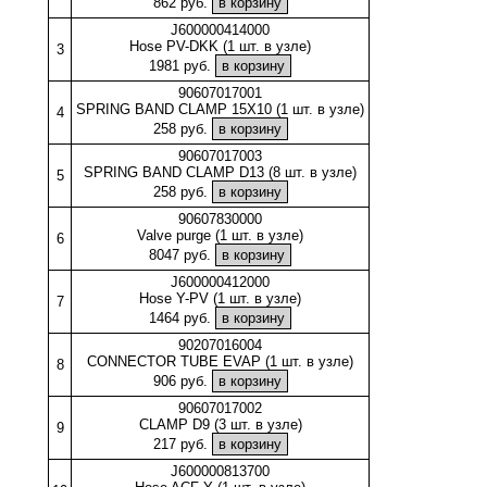
862 руб.
J600000414000
Hose PV-DKK (1 шт. в узле)
3
1981 руб.
90607017001
SPRING BAND CLAMP 15X10 (1 шт. в узле)
4
258 руб.
90607017003
SPRING BAND CLAMP D13 (8 шт. в узле)
5
258 руб.
90607830000
Valve purge (1 шт. в узле)
6
8047 руб.
J600000412000
Hose Y-PV (1 шт. в узле)
7
1464 руб.
90207016004
CONNECTOR TUBE EVAP (1 шт. в узле)
8
906 руб.
90607017002
CLAMP D9 (3 шт. в узле)
9
217 руб.
J600000813700