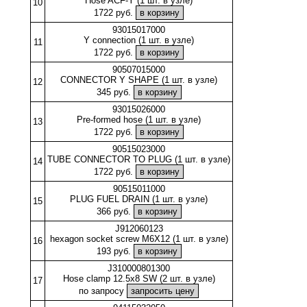
Hose ACF-Y (1 шт. в узле)
10
1722 руб.
93015017000
Y connection (1 шт. в узле)
11
1722 руб.
90507015000
CONNECTOR Y SHAPE (1 шт. в узле)
12
345 руб.
93015026000
Pre-formed hose (1 шт. в узле)
13
1722 руб.
90515023000
TUBE CONNECTOR TO PLUG (1 шт. в узле)
14
1722 руб.
90515011000
PLUG FUEL DRAIN (1 шт. в узле)
15
366 руб.
J912060123
hexagon socket screw M6X12 (1 шт. в узле)
16
193 руб.
J310000801300
Hose clamp 12.5x8 SW (2 шт. в узле)
17
по запросу