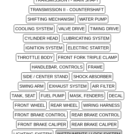
TRANSMISSION I - MAIN SHAFT
TRANSMISSION II - COUNTERSHAFT
SHIFTING MECHANISM
WATER PUMP
COOLING SYSTEM
VALVE DRIVE
TIMING DRIVE
CYLINDER HEAD
LUBRICATING SYSTEM
IGNITION SYSTEM
ELECTRIC STARTER
THROTTLE BODY
FRONT FORK TRIPLE CLAMP
HANDLEBAR, CONTROLS
FRAME
SIDE / CENTER STAND
SHOCK ABSORBER
SWING ARM
EXHAUST SYSTEM
AIR FILTER
TANK, SEAT
FUEL PUMP
MASK, FENDERS
DECAL
FRONT WHEEL
REAR WHEEL
WIRING HARNESS
FRONT BRAKE CONTROL
REAR BRAKE CONTROL
FRONT BRAKE CALIPER
REAR BRAKE CALIPER