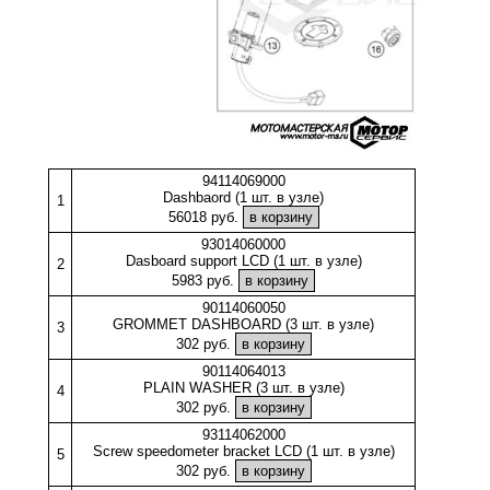
94114069000
Dashbaord (1 шт. в узле)
1
56018 руб.
93014060000
Dasboard support LCD (1 шт. в узле)
2
5983 руб.
90114060050
GROMMET DASHBOARD (3 шт. в узле)
3
302 руб.
90114064013
PLAIN WASHER (3 шт. в узле)
4
302 руб.
93114062000
Screw speedometer bracket LCD (1 шт. в узле)
5
302 руб.