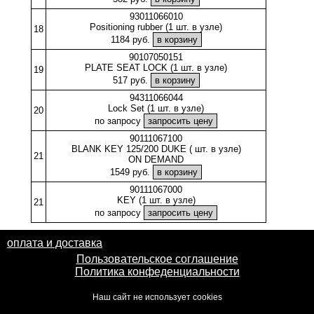
93011066010
Positioning rubber (1 шт. в узле)
18
1184 руб.
90107050151
PLATE SEAT LOCK (1 шт. в узле)
19
517 руб.
94311066044
Lock Set (1 шт. в узле)
20
по запросу
90111067100
BLANK KEY 125/200 DUKE ( шт. в узле)
21
ON DEMAND
1549 руб.
90111067000
KEY (1 шт. в узле)
21
по запросу
оплата и доставка
Пользовательское соглашение
Политика конфеденциальности
Наш сайт не использует cookies