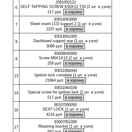
J081050121
SELF TAPPING SCREW K50X12 T20 (2 шт. в узле)
6
217 руб.
93014063000
Sheet insert LCD support 2 (1 шт. в узле)
7
2237 руб.
93014061000
Dashboard support rear (1 шт. в узле)
8
3098 руб.
93008040000
Screw M6X1X13 (2 шт. в узле)
9
258 руб.
93011066044
Ignition lock complete (1 шт. в узле)
13
21964 руб.
93011064100
Special screw for ignition lock (2 шт. в узле)
14
517 руб.
90107050050
SEAT LOCK (1 шт. в узле)
16
4216 руб.
93007051000
Retaining bracket (1 шт. в узле)
17
582 руб.