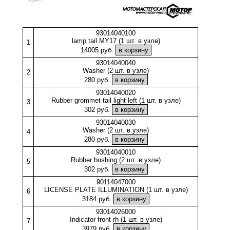
93014040100
lamp tail MY17 (1 шт. в узле)
1
14005 руб.
93014040040
Washer (2 шт. в узле)
2
280 руб.
93014040020
Rubber grommet tail light left (1 шт. в узле)
3
302 руб.
93014040030
Washer (2 шт. в узле)
4
280 руб.
93014040010
Rubber bushing (2 шт. в узле)
5
302 руб.
90114047000
LICENSE PLATE ILLUMINATION (1 шт. в узле)
6
3184 руб.
93014026000
Indicator front rh (1 шт. в узле)
7
3979 руб.