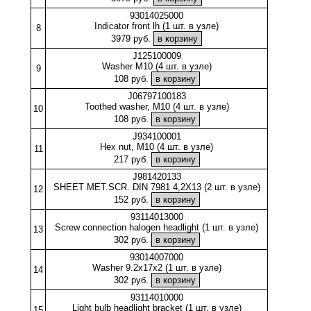
93014025000
Indicator front lh (1 шт. в узле)
8
3979 руб.
J125100009
Washer M10 (4 шт. в узле)
9
108 руб.
J06797100183
Toothed washer, M10 (4 шт. в узле)
10
108 руб.
J934100001
Hex nut, M10 (4 шт. в узле)
11
217 руб.
J981420133
SHEET MET.SCR. DIN 7981 4,2X13 (2 шт. в узле)
12
152 руб.
93114013000
Screw connection halogen headlight (1 шт. в узле)
13
302 руб.
93014007000
Washer 9.2x17x2 (1 шт. в узле)
14
302 руб.
93114010000
Light bulb headlight bracket (1 шт. в узле)
15