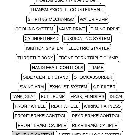
TRANSMISSION I - MAIN SHAFT
TRANSMISSION II - COUNTERSHAFT
SHIFTING MECHANISM
WATER PUMP
COOLING SYSTEM
VALVE DRIVE
TIMING DRIVE
CYLINDER HEAD
LUBRICATING SYSTEM
IGNITION SYSTEM
ELECTRIC STARTER
THROTTLE BODY
FRONT FORK TRIPLE CLAMP
HANDLEBAR, CONTROLS
FRAME
SIDE / CENTER STAND
SHOCK ABSORBER
SWING ARM
EXHAUST SYSTEM
AIR FILTER
TANK, SEAT
FUEL PUMP
MASK, FENDERS
DECAL
FRONT WHEEL
REAR WHEEL
WIRING HARNESS
FRONT BRAKE CONTROL
REAR BRAKE CONTROL
FRONT BRAKE CALIPER
REAR BRAKE CALIPER