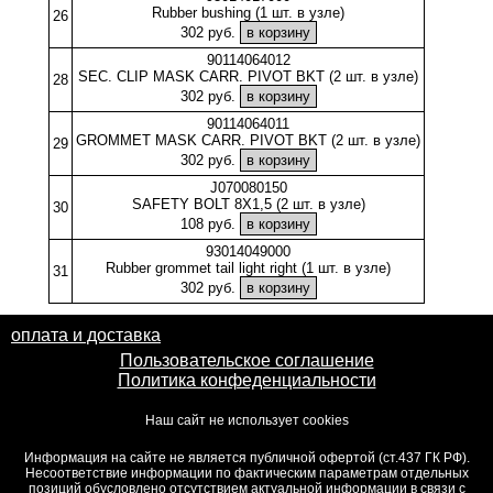
Rubber bushing (1 шт. в узле)
26
302 руб.
90114064012
SEC. CLIP MASK CARR. PIVOT BKT (2 шт. в узле)
28
302 руб.
90114064011
GROMMET MASK CARR. PIVOT BKT (2 шт. в узле)
29
302 руб.
J070080150
SAFETY BOLT 8X1,5 (2 шт. в узле)
30
108 руб.
93014049000
Rubber grommet tail light right (1 шт. в узле)
31
302 руб.
оплата и доставка
Пользовательское соглашение
Политика конфеденциальности
Наш сайт не использует cookies
Информация на сайте не является публичной офертой (ст.437 ГК РФ).
Несоответствие информации по фактическим параметрам отдельных
позиций обусловлено отсутствием актуальной информации в связи с