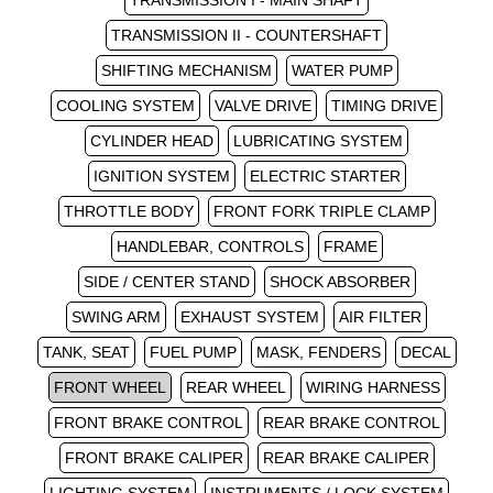
TRANSMISSION I - MAIN SHAFT
TRANSMISSION II - COUNTERSHAFT
SHIFTING MECHANISM
WATER PUMP
COOLING SYSTEM
VALVE DRIVE
TIMING DRIVE
CYLINDER HEAD
LUBRICATING SYSTEM
IGNITION SYSTEM
ELECTRIC STARTER
THROTTLE BODY
FRONT FORK TRIPLE CLAMP
HANDLEBAR, CONTROLS
FRAME
SIDE / CENTER STAND
SHOCK ABSORBER
SWING ARM
EXHAUST SYSTEM
AIR FILTER
TANK, SEAT
FUEL PUMP
MASK, FENDERS
DECAL
FRONT WHEEL
REAR WHEEL
WIRING HARNESS
FRONT BRAKE CONTROL
REAR BRAKE CONTROL
FRONT BRAKE CALIPER
REAR BRAKE CALIPER