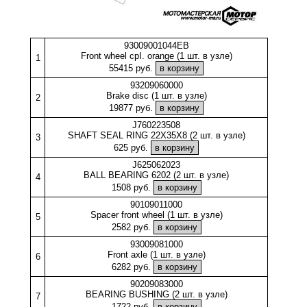
93009001044EB
Front wheel cpI. orange (1 шт. в узле)
1
55415 руб.
93209060000
Brake disc (1 шт. в узле)
2
19877 руб.
J760223508
SHAFT SEAL RING 22X35X8 (2 шт. в узле)
3
625 руб.
J625062023
BALL BEARING 6202 (2 шт. в узле)
4
1508 руб.
90109011000
Spacer front wheel (1 шт. в узле)
5
2582 руб.
93009081000
Front axle (1 шт. в узле)
6
6282 руб.
90209083000
BEARING BUSHING (2 шт. в узле)
7
1722 руб.