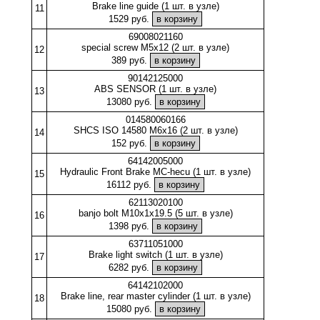
Brake line guide (1 шт. в узле)
11
1529 руб.
69008021160
special screw M5x12 (2 шт. в узле)
12
389 руб.
90142125000
ABS SENSOR (1 шт. в узле)
13
13080 руб.
014580060166
SHCS ISO 14580 M6x16 (2 шт. в узле)
14
152 руб.
64142005000
Hydraulic Front Brake MC-hecu (1 шт. в узле)
15
16112 руб.
62113020100
banjo bolt M10x1x19.5 (5 шт. в узле)
16
1398 руб.
63711051000
Brake light switch (1 шт. в узле)
17
6282 руб.
64142102000
Brake line, rear master cylinder (1 шт. в узле)
18
15080 руб.