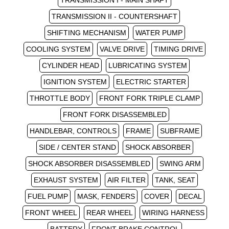
TRANSMISSION I - MAIN SHAFT
TRANSMISSION II - COUNTERSHAFT
SHIFTING MECHANISM
WATER PUMP
COOLING SYSTEM
VALVE DRIVE
TIMING DRIVE
CYLINDER HEAD
LUBRICATING SYSTEM
IGNITION SYSTEM
ELECTRIC STARTER
THROTTLE BODY
FRONT FORK TRIPLE CLAMP
FRONT FORK DISASSEMBLED
HANDLEBAR, CONTROLS
FRAME
SUBFRAME
SIDE / CENTER STAND
SHOCK ABSORBER
SHOCK ABSORBER DISASSEMBLED
SWING ARM
EXHAUST SYSTEM
AIR FILTER
TANK, SEAT
FUEL PUMP
MASK, FENDERS
COVER
DECAL
FRONT WHEEL
REAR WHEEL
WIRING HARNESS