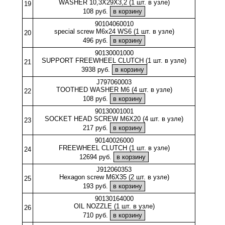
WASHER 10,3X29X3,2 (1 шт. в узле)
19
108 руб.
90104060010
special screw M6x24 WS6 (1 шт. в узле)
20
496 руб.
90130001000
SUPPORT FREEWHEEL CLUTCH (1 шт. в узле)
21
3938 руб.
J797060003
TOOTHED WASHER M6 (4 шт. в узле)
22
108 руб.
90130001001
SOCKET HEAD SCREW M6X20 (4 шт. в узле)
23
217 руб.
90140026000
FREEWHEEL CLUTCH (1 шт. в узле)
24
12694 руб.
J912060353
Hexagon screw M6X35 (2 шт. в узле)
25
193 руб.
90130164000
OIL NOZZLE (1 шт. в узле)
26
710 руб.