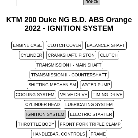
KTM 200 Duke NG B.D. ABS Orange
2022 - IGNITION SYSTEM
ENGINE CASE
CLUTCH COVER
BALANCER SHAFT
CYLINDER
CRANKSHAFT, PISTON
CLUTCH
TRANSMISSION I - MAIN SHAFT
TRANSMISSION II - COUNTERSHAFT
SHIFTING MECHANISM
WATER PUMP
COOLING SYSTEM
VALVE DRIVE
TIMING DRIVE
CYLINDER HEAD
LUBRICATING SYSTEM
IGNITION SYSTEM
ELECTRIC STARTER
THROTTLE BODY
FRONT FORK TRIPLE CLAMP
HANDLEBAR, CONTROLS
FRAME