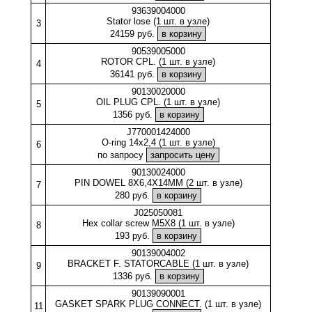
93639004000
Stator lose (1 шт. в узле)
3
24159 руб.
90539005000
ROTOR CPL. (1 шт. в узле)
4
36141 руб.
90130020000
OIL PLUG CPL. (1 шт. в узле)
5
1356 руб.
J770001424000
O-ring 14x2,4 (1 шт. в узле)
6
по запросу
90130024000
PIN DOWEL 8X6,4X14MM (2 шт. в узле)
7
280 руб.
J025050081
Hex collar screw M5X8 (1 шт. в узле)
8
193 руб.
90139004002
BRACKET F. STATORCABLE (1 шт. в узле)
9
1336 руб.
90139090001
GASKET SPARK PLUG CONNECT. (1 шт. в узле)
11