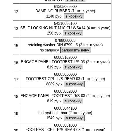
61305068000
DAMPING RUBBER (1 шт. в узле)
12
1140 руб.
54310086100
SELF LOCKING NUT M10 CU WS=14 (4 шт. в узле)
13
258 руб.
0799060003
retaining washer DIN 6799 - 6 (2 шт. в узле)
15
по запросу
60003152000
ENGAGE PANEL FOOTREST L/S 03 (2 шт. в узле)
16
819 руб.
60003050000
FOOTREST CPL. L/S REAR 03 (1 шт. в узле)
17
8089 руб.
60003052000
ENGAGE PANEL FOOTREST R/S 03 (2 шт. в узле)
18
819 руб.
60003044100
footrest bolt, rear (2 шт. в узле)
19
1549 руб.
60003051000
FOOTREST CPL. R/S REAR 03 (1 шт. в узле)
20