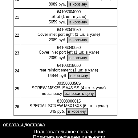
8089 руб.
64103004000
Strut (1 шт. в узле)
21
5659 руб.
64106041050
Cover inlet port right (1 шт. в узле)
22
2389 руб.
64106040050
Cover inlet port left (1 шт. в узле)
23
2389 руб.
64108019050
rear reinforcement (1 шт. в узле)
24
14844 руб.
0035080356S
SCREW M8X35 ISA45 SS (4 шт. в узле)
25
по запросу
83008000015
SPECIAL SCREW M6X15X3 (6 шт. в узле)
26
345 руб.
оплата и доставка
Пользовательское соглашение
Политика конфеденциальности