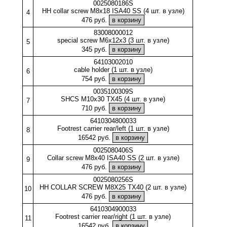
0025080186S
HH collar screw M8x18 ISA40 SS (4 шт. в узле)
4
476 руб.
83008000012
special screw M6x12x3 (3 шт. в узле)
5
345 руб.
64103002010
cable holder (1 шт. в узле)
6
754 руб.
0035100309S
SHCS M10x30 TX45 (4 шт. в узле)
7
710 руб.
6410304800033
Footrest carrier rear/left (1 шт. в узле)
8
16542 руб.
0025080406S
Collar screw M8x40 ISA40 SS (2 шт. в узле)
9
476 руб.
0025080256S
HH COLLAR SCREW M8X25 TX40 (2 шт. в узле)
10
476 руб.
6410304900033
Footrest carrier rear/right (1 шт. в узле)
11
16542 руб.