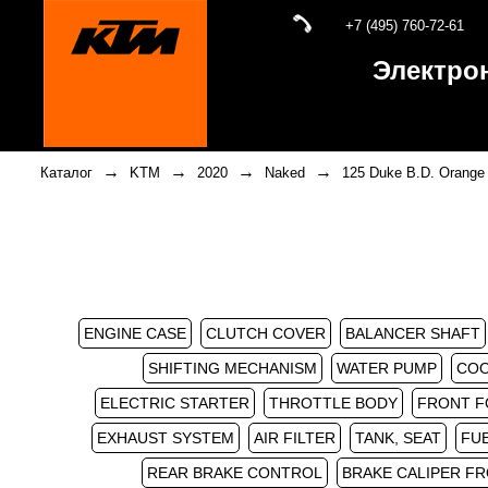
+7 (495) 760-72-61
Электро
→
→
→
→
Каталог
KTM
2020
Naked
125 Duke B.D. Orange
ENGINE CASE
CLUTCH COVER
BALANCER SHAFT
SHIFTING MECHANISM
WATER PUMP
COO
ELECTRIC STARTER
THROTTLE BODY
FRONT F
EXHAUST SYSTEM
AIR FILTER
TANK, SEAT
FU
REAR BRAKE CONTROL
BRAKE CALIPER F