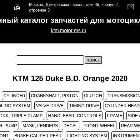
Москва, Дмитровское шоссе, дом 46, корпус 2,
строение 3
нный каталог запчастей для мотоци
ktm.motor-ms.ru
KTM 125 Duke B.D. Orange 2020
CYLINDER
CRANKSHAFT, PISTON
CLUTCH
TRANSMISSION 
LING SYSTEM
VALVE DRIVE
TIMING DRIVE
CYLINDER HEAD
ORK, TRIPLE CLAMP
HANDLEBAR, CONTROLS
FRAME
SIDE
EL PUMP
MASK, FENDERS
DECAL
FRONT WHEEL
REAR W
RONT
BRAKE CALIPER REAR
LIGHTING SYSTEM
INSTRUMENT