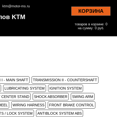
ktm@motor-ms.ru
КОРЗИНА
клов KTM
товаров в корзине: 0
на сумму: 0 руб.
I - MAIN SHAFT
TRANSMISSION II - COUNTERSHAFT
LUBRICATING SYSTEM
IGNITION SYSTEM
 / CENTER STAND
SHOCK ABSORBER
SWING ARM
HEEL
WIRING HARNESS
FRONT BRAKE CONTROL
S / LOCK SYSTEM
ANTIBLOCK SYSTEM ABS