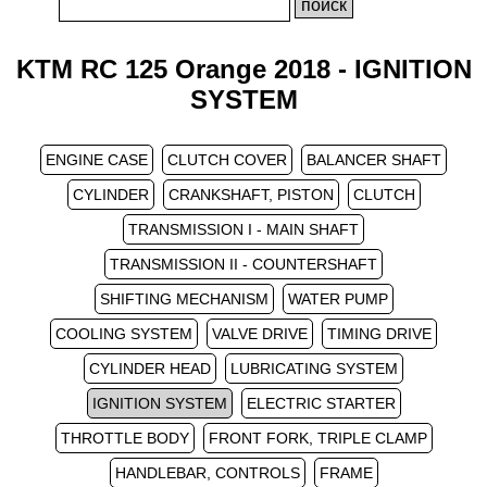
KTM RC 125 Orange 2018 - IGNITION
SYSTEM
ENGINE CASE
CLUTCH COVER
BALANCER SHAFT
CYLINDER
CRANKSHAFT, PISTON
CLUTCH
TRANSMISSION I - MAIN SHAFT
TRANSMISSION II - COUNTERSHAFT
SHIFTING MECHANISM
WATER PUMP
COOLING SYSTEM
VALVE DRIVE
TIMING DRIVE
CYLINDER HEAD
LUBRICATING SYSTEM
IGNITION SYSTEM
ELECTRIC STARTER
THROTTLE BODY
FRONT FORK, TRIPLE CLAMP
HANDLEBAR, CONTROLS
FRAME