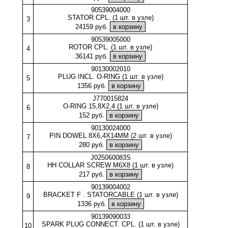
90539004000
STATOR CPL. (1 шт. в узле)
3
24159 руб.
90539005000
ROTOR CPL. (1 шт. в узле)
4
36141 руб.
90130002010
PLUG INCL. O-RING (1 шт. в узле)
5
1356 руб.
J770015824
O-RING 15,8X2,4 (1 шт. в узле)
6
152 руб.
90130024000
PIN DOWEL 8X6,4X14MM (2 шт. в узле)
7
280 руб.
J025060083S
HH COLLAR SCREW M6X8 (1 шт. в узле)
8
217 руб.
90139004002
BRACKET F . STATORCABLE (1 шт. в узле)
9
1336 руб.
90139090033
SPARK PLUG CONNECT. CPL. (1 шт. в узле)
10