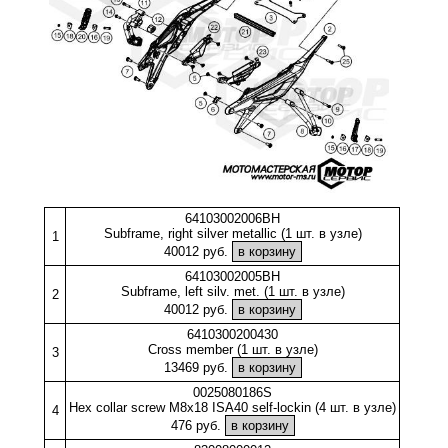
64103002006BH
Subframe, right silver metallic (1 шт. в узле)
1
40012 руб.
64103002005BH
Subframe, left silv. met. (1 шт. в узле)
2
40012 руб.
6410300200430
Cross member (1 шт. в узле)
3
13469 руб.
0025080186S
Hex collar screw M8x18 ISA40 self-lockin (4 шт. в узле)
4
476 руб.