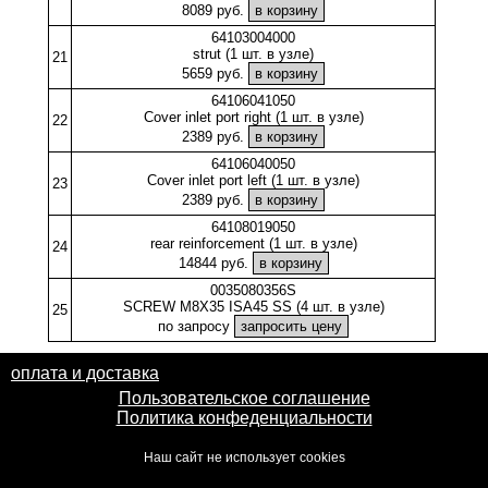
8089 руб.
64103004000
strut (1 шт. в узле)
21
5659 руб.
64106041050
Cover inlet port right (1 шт. в узле)
22
2389 руб.
64106040050
Cover inlet port left (1 шт. в узле)
23
2389 руб.
64108019050
rear reinforcement (1 шт. в узле)
24
14844 руб.
0035080356S
SCREW M8X35 ISA45 SS (4 шт. в узле)
25
по запросу
оплата и доставка
Пользовательское соглашение
Политика конфеденциальности
Наш сайт не использует cookies