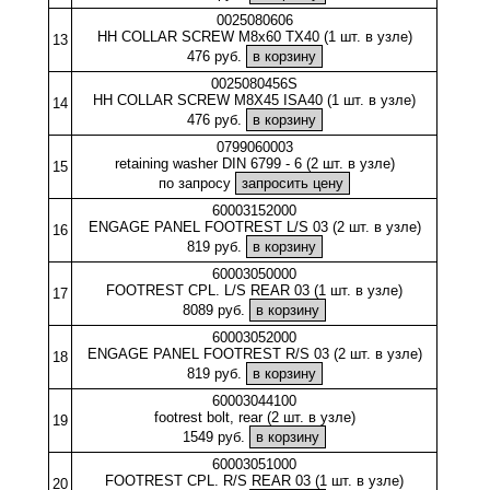
0025080606
HH COLLAR SCREW M8x60 TX40 (1 шт. в узле)
13
476 руб.
0025080456S
HH COLLAR SCREW M8X45 ISA40 (1 шт. в узле)
14
476 руб.
0799060003
retaining washer DIN 6799 - 6 (2 шт. в узле)
15
по запросу
60003152000
ENGAGE PANEL FOOTREST L/S 03 (2 шт. в узле)
16
819 руб.
60003050000
FOOTREST CPL. L/S REAR 03 (1 шт. в узле)
17
8089 руб.
60003052000
ENGAGE PANEL FOOTREST R/S 03 (2 шт. в узле)
18
819 руб.
60003044100
footrest bolt, rear (2 шт. в узле)
19
1549 руб.
60003051000
FOOTREST CPL. R/S REAR 03 (1 шт. в узле)
20