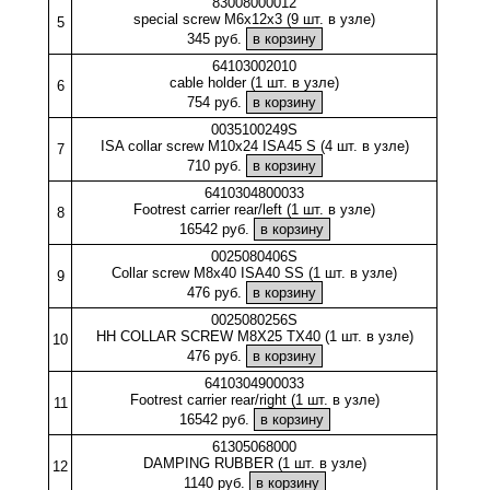
83008000012
special screw M6x12x3 (9 шт. в узле)
5
345 руб.
64103002010
cable holder (1 шт. в узле)
6
754 руб.
0035100249S
ISA collar screw M10x24 ISA45 S (4 шт. в узле)
7
710 руб.
6410304800033
Footrest carrier rear/left (1 шт. в узле)
8
16542 руб.
0025080406S
Collar screw M8x40 ISA40 SS (1 шт. в узле)
9
476 руб.
0025080256S
HH COLLAR SCREW M8X25 TX40 (1 шт. в узле)
10
476 руб.
6410304900033
Footrest carrier rear/right (1 шт. в узле)
11
16542 руб.
61305068000
DAMPING RUBBER (1 шт. в узле)
12
1140 руб.