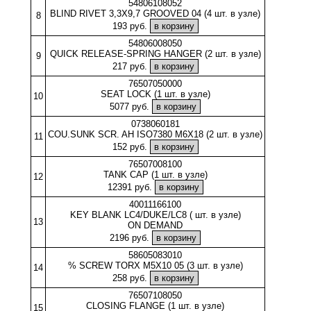
54806108052
BLIND RIVET 3,3X9,7 GROOVED 04 (4 шт. в узле)
8
193 руб.
54806008050
QUICK RELEASE-SPRING HANGER (2 шт. в узле)
9
217 руб.
76507050000
SEAT LOCK (1 шт. в узле)
10
5077 руб.
0738060181
COU.SUNK SCR. AH ISO7380 M6X18 (2 шт. в узле)
11
152 руб.
76507008100
TANK CAP (1 шт. в узле)
12
12391 руб.
40011166100
KEY BLANK LC4/DUKE/LC8 ( шт. в узле)
13
ON DEMAND
2196 руб.
58605083010
% SCREW TORX M5X10 05 (3 шт. в узле)
14
258 руб.
76507108050
CLOSING FLANGE (1 шт. в узле)
15