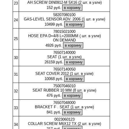
AH SCREW DIN0912-M 5X16 (2 шт. в узле)
23
152 руб.
58207080100
GAS-LEVEL SENSOR ADV. 2006 (1 шт. в узле)
24
10499 руб.
78015021000
HOSE EPA D=4/8 L=2000MM ( шт. в узле)
25
ON DEMAND
4926 руб.
76507140000
SEAT (1 шт. в узле)
30
26159 руб.
76507140050
SEAT COVER 2012 (1 шт. в узле)
31
10068 руб.
75007046010
SEAT RUBBER 10 MM (8 шт. в узле)
32
476 руб.
76507048000
BRACKET F . SEAT (1 шт. в узле)
33
841 руб.
0023060123
COLLAR SCREW M6X12 TX (2 шт. в узле)
34
217 руб.