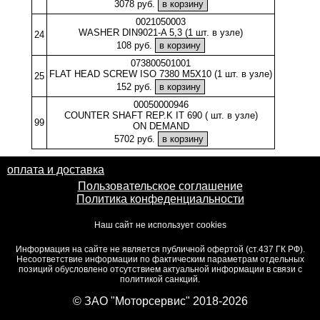
3078 руб.
0021050003
WASHER DIN9021-A 5,3 (1 шт. в узле)
24
108 руб.
073800501001
FLAT HEAD SCREW ISO 7380 M5X10 (1 шт. в узле)
25
152 руб.
00050000946
COUNTER SHAFT REP.K IT 690 ( шт. в узле)
99
ON DEMAND
5702 руб.
оплата и доставка
Пользовательское соглашение
Политика конфеденциальности
Наш сайт не использует cookies
Информация на сайте не является публичной офертой (ст.437 ГК РФ).
Несоответствие информации по фактическим параметрам отдельных
позиций обусловлено отсутствием актуальной информации в связи с
политикой санкций.
© ЗАО "Моторсервис" 2018-2026