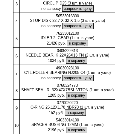
CIRCLIP D25 (3 шт. в узле)
3
по запросу
56533016300
STOP DISK 22,7 X 32 X 1,5 (3 шт. в узле)
4
по запросу
76233012100
IDLER 2. GEAR (1 шт. в узле)
5
21426 руб.
0405222613
NEEDLE BEAR. K 22X26X13 TN (2 шт. в узле)
6
1034 руб.
49030023100
CYL.ROLLER BEARING NJ205 C4 (1 шт. в узле)
7
по запросу
0760324773
SHAFT SEAL R. 32X47X7BSL VITON (1 шт. в узле)
8
1205 руб.
0770020220
O-RING 25,12X1,78 NBR70 (1 шт. в узле)
9
152 руб.
54633014100
SPACER BUSHING 12MM (1 шт. в узле)
10
2196 руб.