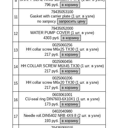
8
796 руб.
79435053100
Gasket with carrier plate (1 шт. в узле)
11
по запросу
79435052000
WATER PUMP COVER (1 шт. в узле)
12
4303 руб.
0025060256
HH collar screw M6x25 TX30 (1 шт. в узле)
13
217 руб.
0025060456
HH COLLAR SCREW M6X45 TX30 (1 шт. в узле)
14
217 руб.
0025060206
HH collar screw M6x20 TX30 (1 шт. в узле)
15
217 руб.
0603061001
CU-seal ring DIN7603-6X10X1 (1 шт. в узле)
16
173 руб.
0402040980
Needle roll.DIN5402 NRB 4X9.8 (2 шт. в узле)
17
193 руб.
79435055015