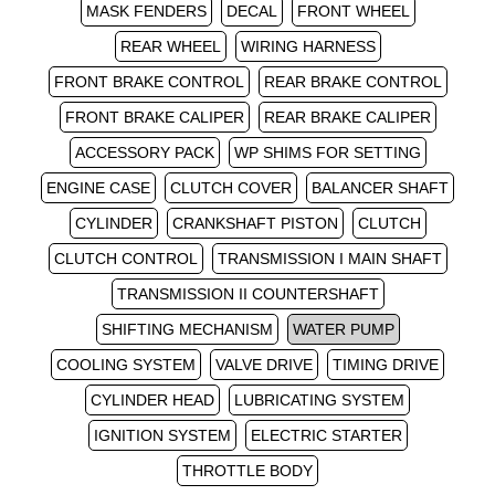
MASK FENDERS
DECAL
FRONT WHEEL
REAR WHEEL
WIRING HARNESS
FRONT BRAKE CONTROL
REAR BRAKE CONTROL
FRONT BRAKE CALIPER
REAR BRAKE CALIPER
ACCESSORY PACK
WP SHIMS FOR SETTING
ENGINE CASE
CLUTCH COVER
BALANCER SHAFT
CYLINDER
CRANKSHAFT PISTON
CLUTCH
CLUTCH CONTROL
TRANSMISSION I MAIN SHAFT
TRANSMISSION II COUNTERSHAFT
SHIFTING MECHANISM
WATER PUMP
COOLING SYSTEM
VALVE DRIVE
TIMING DRIVE
CYLINDER HEAD
LUBRICATING SYSTEM
IGNITION SYSTEM
ELECTRIC STARTER
THROTTLE BODY